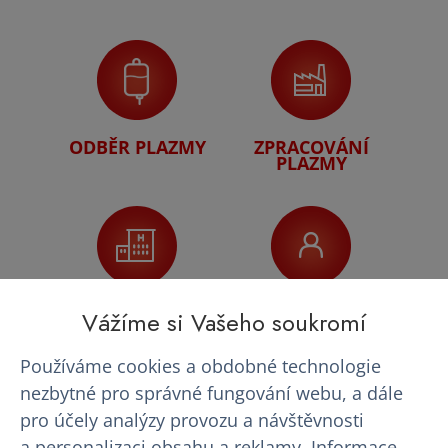
ODBĚR PLAZMY
ZPRACOVÁNÍ
PLAZMY
NEMOCNICE
POUŽITÍ PLAZMY
Vážíme si Vašeho soukromí
(nemocný pacient)
Používáme cookies a obdobné technologie
nezbytné pro správné fungování webu, a dále
pro účely analýzy provozu a návštěvnosti
a personalizaci obsahu a reklamy. Informace