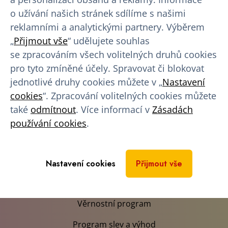
o užívání našich stránek sdílíme s našimi
reklamními a analytickými partnery. Výběrem
„
Přijmout vše
“ udělujete souhlas
Informace pro dárce
se zpracováním všech volitelných druhů cookies
Průběh darování
pro tyto zmíněné účely. Spravovat či blokovat
jednotlivé druhy cookies můžete v „
Nastavení
O krevní plazmě
cookies
“. Zpracování volitelných cookies můžete
O nás
také
odmítnout
. Více informací v
Zásadách
používání cookies
.
Kariéra
Výhody pro dárce
Nastavení cookies
Přijmout vše
Finanční náhrada
Věrnostní program
Program slev a výhod