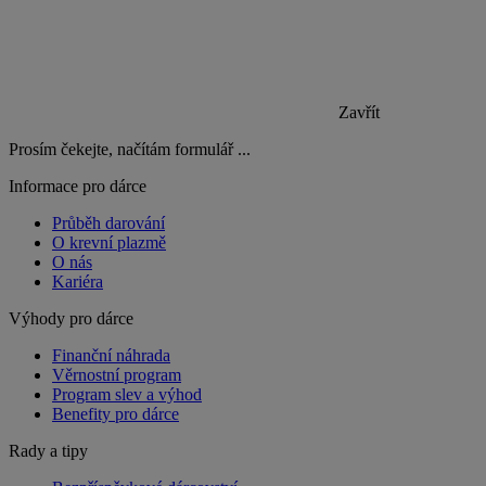
Zavřít
Prosím čekejte, načítám formulář ...
Informace pro dárce
Průběh darování
O krevní plazmě
O nás
Kariéra
Výhody pro dárce
Finanční náhrada
Věrnostní program
Program slev a výhod
Benefity pro dárce
Rady a tipy