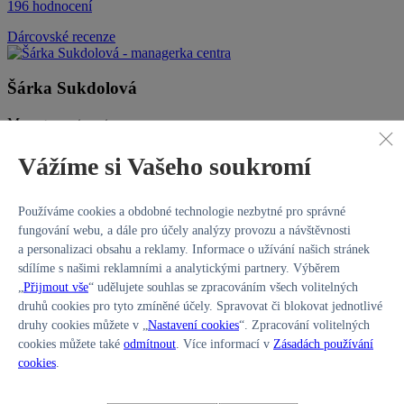
196 hodnocení
Dárcovské recenze
Šárka Sukdolová
Management centra
s.sukdolova@europlasma.cz
Vážíme si Vašeho soukromí
Používáme cookies a obdobné technologie nezbytné pro správné
fungování webu, a dále pro účely analýzy provozu a návštěvnosti
a personalizaci obsahu a reklamy. Informace o užívání našich stránek
sdílíme s našimi reklamními a analytickými partnery. Výběrem
„
Přijmout vše
“ udělujete souhlas se zpracováním všech volitelných
druhů cookies pro tyto zmíněné účely. Spravovat či blokovat jednotlivé
Chcete darovat krevní plazmu, získat
finanční
druhy cookies můžete v „
Nastavení cookies
“. Zpracování volitelných
cookies můžete také
odmítnout
. Více informací v
Zásadách používání
kompenzaci
cookies
.
a využívat našich
benefitů pro dárce
?
Registrovat se k odběru