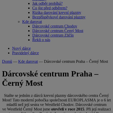
Jak odběr probíhá?
Co jíst před odběrem?
Rizika darování krevní plazmy
Bezpříspěvkové darování plazmy
Kde darovat
Dárcovské centrum Chodov
Dárcovské centrum Černý Most
Dárcovské centrum Zličín
Řekli o nás
Nový dárce
Pravidelný dárce
Domů
—
Kde darovat
—
Dárcovské centrum Praha – Černý Most
Dárcovské centrum Praha –
Černý Most
Staňte se jedním z dárců krevní plazmy dárcovského centra Černý
Most! Tato moderní pobočka společnosti EUROPLASMA je o 6 let
mladší než její sestra ve Westfield Chodov. Dárcovské centrum
ve Westfield Černý Most jsme
otevřeli v roce 2015
. Při její realizaci