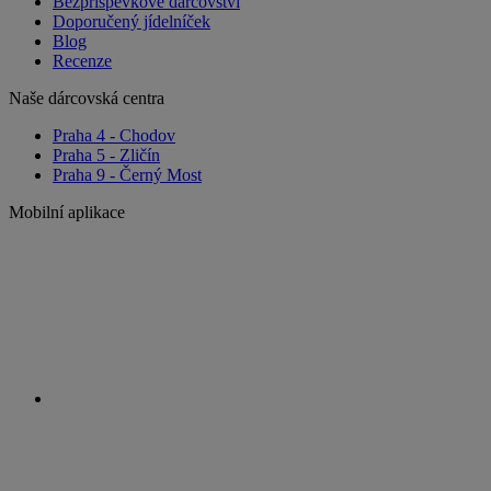
Bezpříspěvkové dárcovství
Doporučený jídelníček
Blog
Recenze
Naše dárcovská centra
Praha 4 - Chodov
Praha 5 - Zličín
Praha 9 - Černý Most
Mobilní aplikace