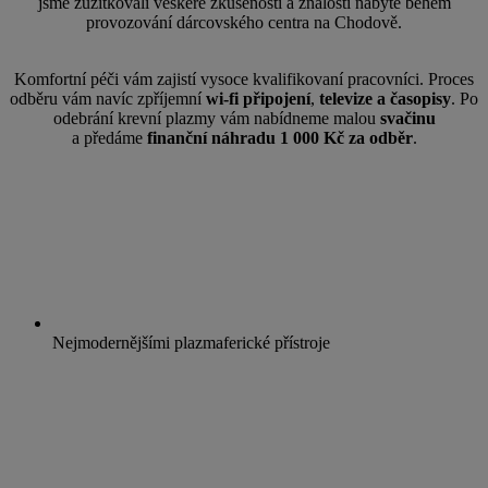
jsme zužitkovali veškeré zkušenosti a znalosti nabyté během
provozování dárcovského centra na Chodově.
Komfortní péči vám zajistí vysoce kvalifikovaní pracovníci. Proces
odběru vám navíc zpříjemní
wi-fi připojení
,
televize a časopisy
. Po
odebrání krevní plazmy vám nabídneme malou
svačinu
a předáme
finanční náhradu 1 000 Kč za odběr
.
Nejmodernějšími plazmaferické přístroje