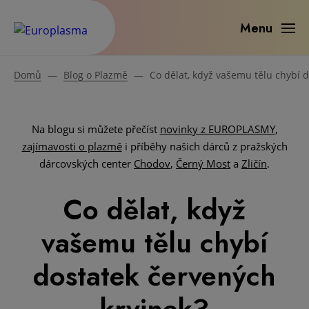
Menu
Domů
—
Blog o Plazmě
—
Co dělat, když vašemu tělu chybí 
Na blogu si můžete přečíst
novinky z EUROPLASMY
,
zajímavosti o plazmě
i příběhy našich dárců z pražských
dárcovských center
Chodov
,
Černý Most
a
Zličín
.
Co dělat, když
vašemu tělu chybí
dostatek červených