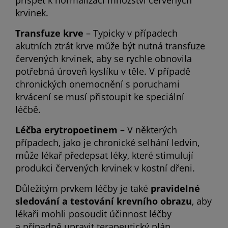
přispět k normalizaci množství červených
krvinek.
Transfuze krve
– Typicky v případech
akutních ztrát krve může být nutná transfuze
červených krvinek, aby se rychle obnovila
potřebná úroveň kyslíku v těle. V případě
chronických onemocnění s poruchami
krvácení se musí přistoupit ke speciální
léčbě.
Léčba erytropoetinem
– V některých
případech, jako je chronické selhání ledvin,
může lékař předepsat léky, které stimulují
produkci červených krvinek v kostní dřeni.
Důležitým prvkem léčby je také
pravidelné
sledování a testování krevního obrazu
, aby
lékaři mohli posoudit účinnost léčby
a případně upravit terapeutický plán.