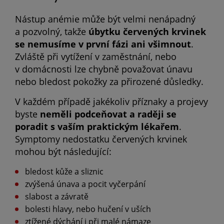
Nástup anémie může být velmi nenápadný
a pozvolný, takže
úbytku červených krvinek
se nemusíme v první fázi ani všimnout
.
Zvláště při vytížení v zaměstnání, nebo
v domácnosti lze chybně považovat únavu
nebo bledost pokožky za přirozené důsledky.
V každém případě jakékoliv příznaky a projevy
byste
neměli podceňovat a raději se
poradit s vaším praktickým lékařem
.
Symptomy nedostatku červených krvinek
mohou být následující:
bledost kůže a sliznic
zvýšená únava a pocit vyčerpání
slabost a závratě
bolesti hlavy, nebo hučení v uších
ztížené dýchání i při malé námaze