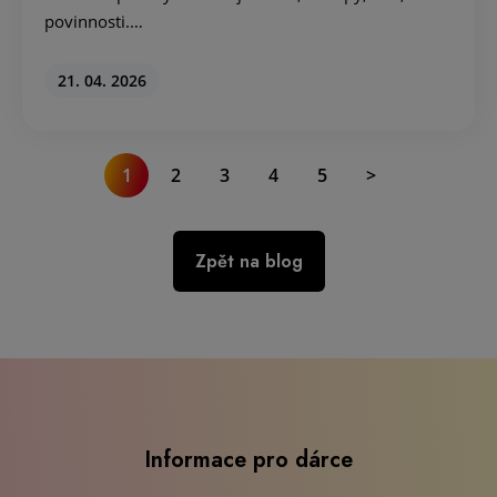
povinnosti.…
21. 04. 2026
1
2
3
4
5
>
Zpět na blog
Informace pro dárce