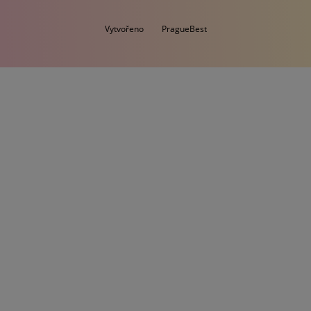
Vytvořeno
PragueBest