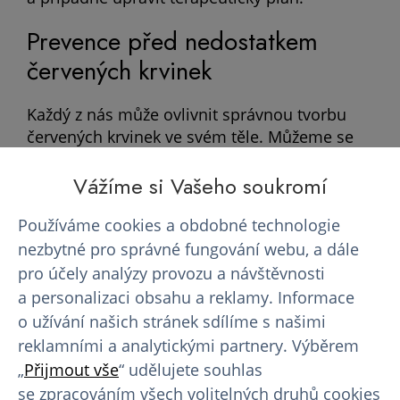
Prevence před nedostatkem
červených krvinek
Každý z nás může ovlivnit správnou tvorbu
červených krvinek ve svém těle. Můžeme se
tak velmi jednoduše vyhnout mnoha
Vážíme si Vašeho soukromí
zdravotním problémům. Zde jsou některé
kroky, které můžete podniknout, aby vaše
Používáme cookies a obdobné technologie
tělo vždy mělo dostatek červených
krvinek:
nezbytné pro správné fungování webu, a dále
pro účely analýzy provozu a návštěvnosti
Vyvážená strava
a personalizaci obsahu a reklamy. Informace
Zajistěte, že vaše strava obsahuje dostatek
o užívání našich stránek sdílíme s našimi
železa, vitamínu B12 a folátů. Zahrňte do
reklamními a analytickými partnery. Výběrem
jídelníčku potraviny jako červené maso,
„
Přijmout vše
“ udělujete souhlas
luštěniny a celozrnné produkty. Dejte si ale
se zpracováním všech volitelných druhů cookies