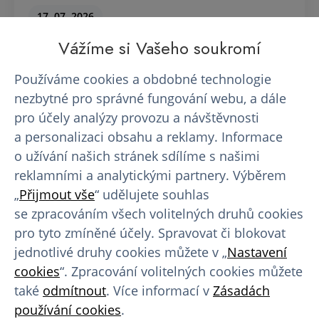
17. 07. 2026
Vážíme si Vašeho soukromí
Používáme cookies a obdobné technologie
nezbytné pro správné fungování webu, a dále
5 důvodů, proč se před prvním
pro účely analýzy provozu a návštěvnosti
odběrem…
a personalizaci obsahu a reklamy. Informace
o užívání našich stránek sdílíme s našimi
Představa prvního odběru krevní plazmy vyvolává
reklamními a analytickými partnery. Výběrem
u mnoha lidí nervozitu. Jehla, neznámé prostředí,
„
Přijmout vše
“ udělujete souhlas
otázky typu…
se zpracováním všech volitelných druhů cookies
pro tyto zmíněné účely. Spravovat či blokovat
13. 07. 2026
jednotlivé druhy cookies můžete v „
Nastavení
cookies
“. Zpracování volitelných cookies můžete
také
odmítnout
. Více informací v
Zásadách
používání cookies
.