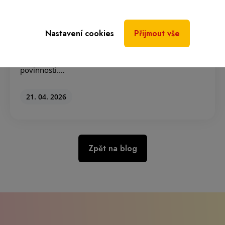
Darování plazmy v nákupních centrech:
…
Nastavení cookies
Přijmout vše
„Nemám čas.“ Jeden z nejčastějších důvodů, proč lidé
darování plazmy odkládají. Práce, nákupy, děti,
povinnosti.…
21. 04. 2026
Zpět na blog