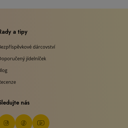
Rady a tipy
Bezpříspěvkové dárcovství
Doporučený jídelníček
Blog
Recenze
Sledujte nás