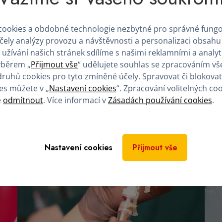
ookies a obdobné technologie nezbytné pro správné fung
účely analýzy provozu a návštěvnosti a personalizaci obsahu
 užívání našich stránek sdílíme s našimi reklamními a analy
Přečtěte si další články
ýběrem „
Přijmout vše
“ udělujete souhlas se zpracováním vš
druhů cookies pro tyto zmíněné účely. Spravovat či blokovat
es můžete v „
Nastavení cookies
“. Zpracování volitelných co
é
odmítnout
. Více informací v
Zásadách používání cookies
.
Nastavení cookies
Přijmout vše