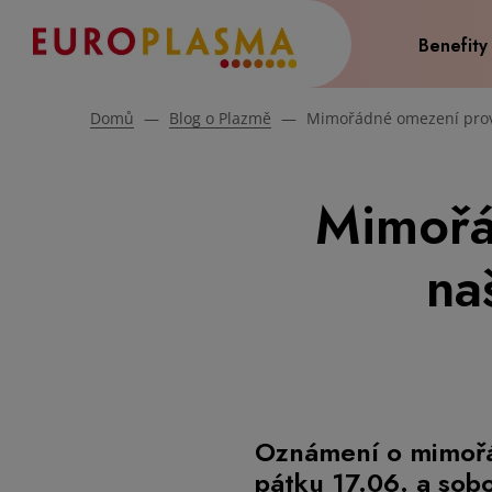
Benefity
Domů
—
Blog o Plazmě
—
Mimořádné omezení prov
Mimořá
na
Oznámení o mimořá
pátku 17.06. a sob