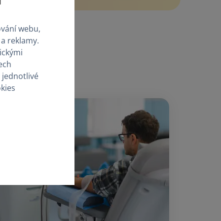
ování webu,
 a reklamy.
tickými
ech
 jednotlivé
okies