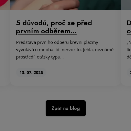
5 důvodů, proč se před
D
prvním odběrem…
c
Představa prvního odběru krevní plazmy
„N
vyvolává u mnoha lidí nervozitu. Jehla, neznámé
li
prostředí, otázky typu…
dě
13. 07. 2026
Zpět na blog