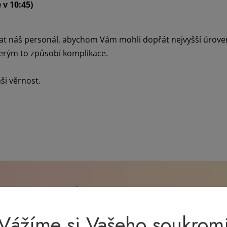
 v 10:45)
at náš personál, abychom Vám mohli dopřát nejvyšší úrove
rým to způsobí komplikace.
i věrnost.
lazmu, získat finanční kompenzaci
tů pro dárce?
Vážíme si Vašeho soukrom