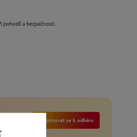
ň pohodlí a bezpečnosti.
Registrovat se k odběru
í