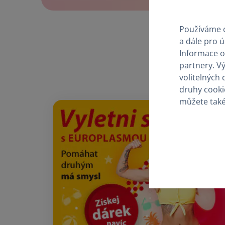
Používáme c
a dále pro 
Informace o
partnery. V
volitelných 
druhy cooki
můžete tak