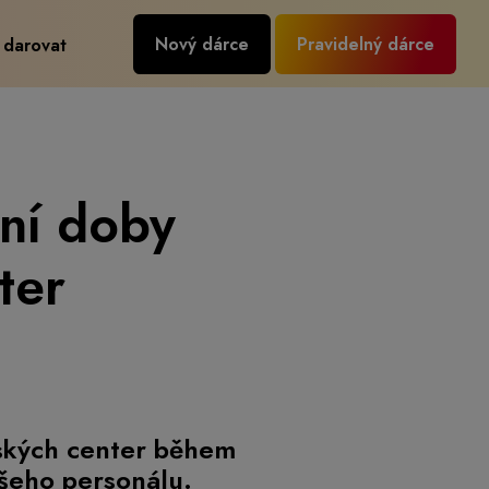
Nový dárce
Pravidelný dárce
 darovat
ní doby
ter
ských center během
ašeho personálu.