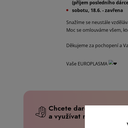
(příjem posledního dárce
sobotu, 18.6. - zavřena
Snažíme se neustále vzděláv
Moc se omlouváme všem, kte
Děkujeme za pochopení a Vaš
Vaše EUROPLASMA
Chcete darovat krevní p
a využívat našich benefi