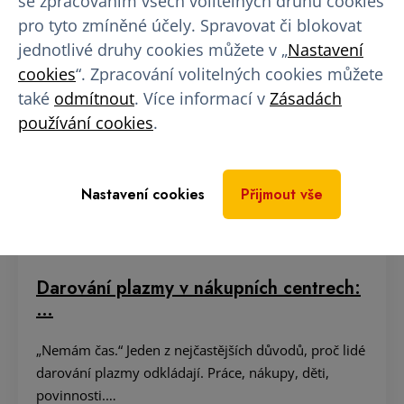
se zpracováním všech volitelných druhů cookies
pro tyto zmíněné účely. Spravovat či blokovat
jednotlivé druhy cookies můžete v „
Nastavení
cookies
“. Zpracování volitelných cookies můžete
také
odmítnout
. Více informací v
Zásadách
používání cookies
.
Nastavení cookies
Přijmout vše
Darování plazmy v nákupních centrech:
…
„Nemám čas.“ Jeden z nejčastějších důvodů, proč lidé
darování plazmy odkládají. Práce, nákupy, děti,
povinnosti.…