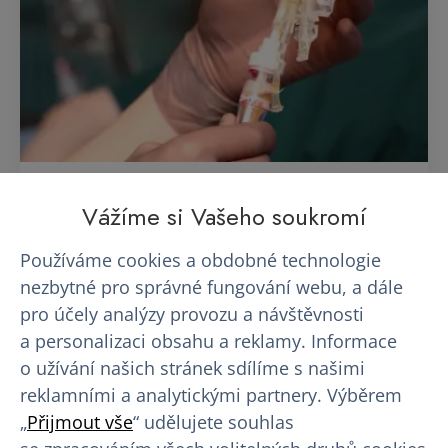
5 důvodů, proč se před prvním
Vážíme si Vašeho soukromí
odběrem…
Používáme cookies a obdobné technologie
Představa prvního odběru krevní plazmy vyvolává
nezbytné pro správné fungování webu, a dále
u mnoha lidí nervozitu. Jehla, neznámé prostředí,
pro účely analýzy provozu a návštěvnosti
otázky typu…
a personalizaci obsahu a reklamy. Informace
o užívání našich stránek sdílíme s našimi
13. 07. 2026
reklamními a analytickými partnery. Výběrem
„
Přijmout vše
“ udělujete souhlas