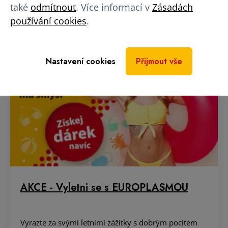
také
odmítnout
. Více informací v
Zásadách
používání cookies
.
Nastavení cookies
Přijmout vše
AKCE - Vyletni se s EUROPLASMOU
Vyrazte za svými letními zážitky s dobrým pocitem