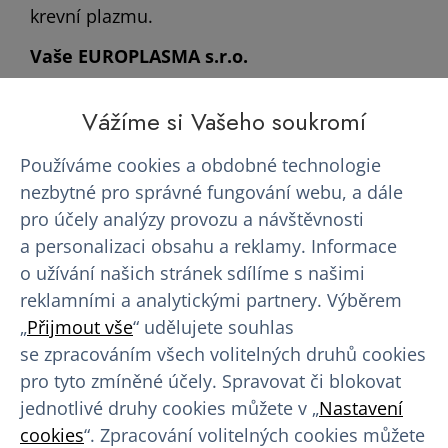
krevní plazmu.
Vaše EUROPLASMA s.r.o.
Vážíme si Vašeho soukromí
Používáme cookies a obdobné technologie
nezbytné pro správné fungování webu, a dále
Chcete darovat krevní plazmu, získat
pro účely analýzy provozu a návštěvnosti
finanční kompenzaci
a personalizaci obsahu a reklamy. Informace
a využívat našich benefitů pro dárce?
o užívání našich stránek sdílíme s našimi
Registrovat se k odběru
reklamními a analytickými partnery. Výběrem
„
Přijmout vše
“ udělujete souhlas
se zpracováním všech volitelných druhů cookies
pro tyto zmíněné účely. Spravovat či blokovat
jednotlivé druhy cookies můžete v „
Nastavení
Přečtěte si další články
cookies
“. Zpracování volitelných cookies můžete