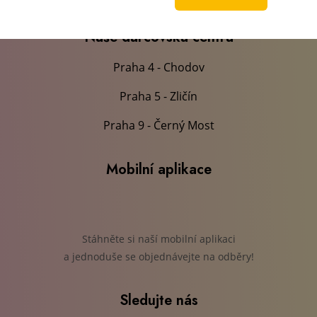
Naše dárcovská centra
Praha 4 - Chodov
Praha 5 - Zličín
Praha 9 - Černý Most
Mobilní aplikace
Stáhněte si naší mobilní aplikaci
a jednoduše se objednávejte na odběry!
Sledujte nás