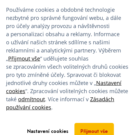
Používáme cookies a obdobné technologie
Výhody pro dárce
nezbytné pro správné fungování webu, a dále
pro účely analýzy provozu a návštěvnosti
Finanční náhrada
a personalizaci obsahu a reklamy. Informace
Věrnostní program
o užívání našich stránek sdílíme s našimi
reklamními a analytickými partnery. Výběrem
Program slev a výhod
„
Přijmout vše
“ udělujete souhlas
Benefity pro dárce
se zpracováním všech volitelných druhů cookies
pro tyto zmíněné účely. Spravovat či blokovat
Rady a tipy
jednotlivé druhy cookies můžete v „
Nastavení
cookies
“. Zpracování volitelných cookies můžete
Bezpříspěvkové dárcovství
také
odmítnout
. Více informací v
Zásadách
používání cookies
.
Doporučený jídelníček
Blog
Nastavení cookies
Přijmout vše
Recenze