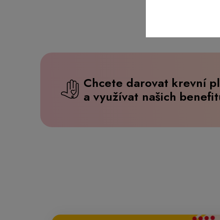
Chcete darovat krevní p
a využívat našich benefi