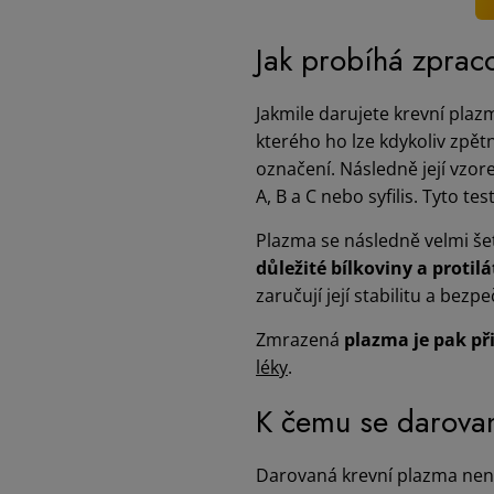
Jak probíhá zprac
Jakmile darujete krevní plaz
kterého ho lze kdykoliv zpě
označení. Následně její vzor
A, B a C nebo syfilis. Tyto t
Plazma se následně velmi še
důležité bílkoviny a protil
zaručují její stabilitu a bezp
Zmrazená
plazma je pak př
léky
.
K čemu se darova
Darovaná krevní plazma není „