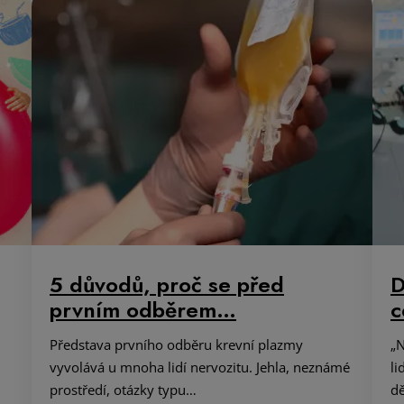
5 důvodů, proč se před
D
prvním odběrem…
c
Představa prvního odběru krevní plazmy
„N
vyvolává u mnoha lidí nervozitu. Jehla, neznámé
li
prostředí, otázky typu…
dě