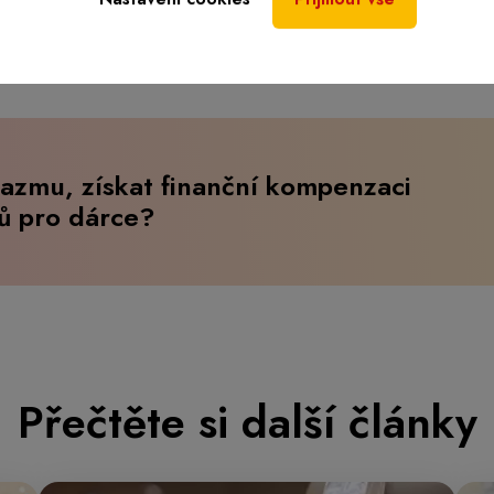
lazmu, získat finanční kompenzaci
tů pro dárce?
Přečtěte si další články