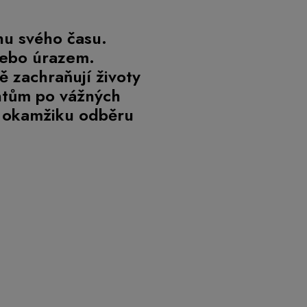
nu svého času.
nebo úrazem.
ě zachraňují životy
entům po vážných
d okamžiku odběru