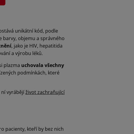
ostává unikátní kód, podle
le barvy, objemu a správného
cnění
, jako je HIV, hepatitida
ování a výrobu léků.
si plazma
uchovala všechny
 řízených podmínkách, které
z ní vyrábějí
život zachraňující
ro pacienty, kteří by bez nich