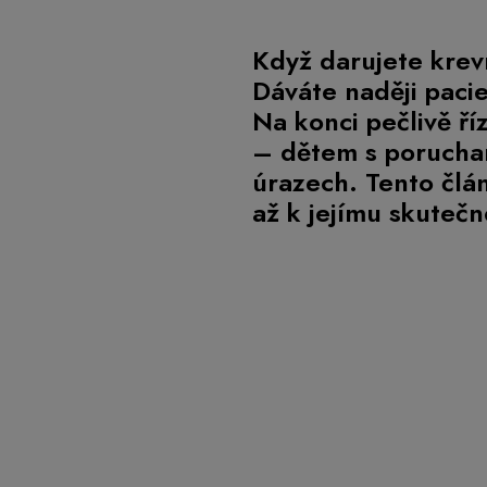
Když darujete krev
Dáváte naději paci
Na konci pečlivě ří
– dětem s porucham
úrazech. Tento člá
až k jejímu skutečn