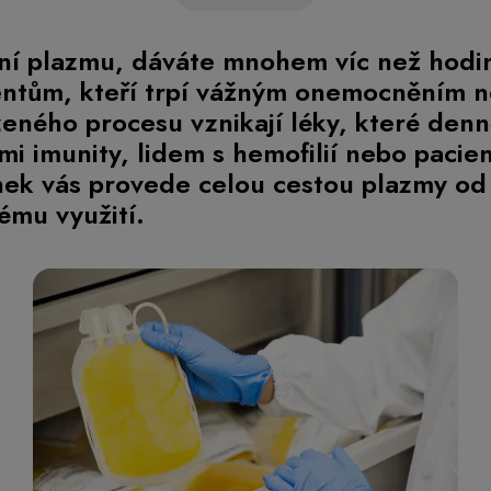
ní plazmu, dáváte mnohem víc než hodi
entům, kteří trpí vážným onemocněním 
zeného procesu vznikají léky, které denn
i imunity, lidem s hemofilií nebo paci
nek vás provede celou cestou plazmy o
ému využití.