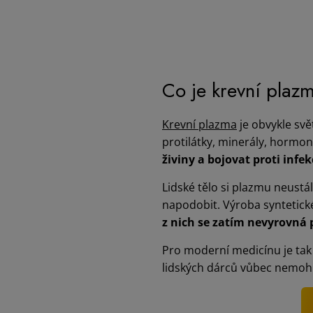
Co je krevní plazm
Krevní plazma
je obvykle svě
protilátky, minerály, hormony
živiny a bojovat proti infe
Lidské tělo si plazmu neustá
napodobit. Výroba syntetické 
z nich se zatím nevyrovná
Pro moderní medicínu je ta
lidských dárců vůbec nemohl