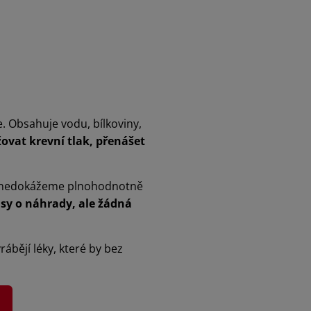
e. Obsahuje vodu, bílkoviny,
vat krevní tlak, přenášet
atím nedokážeme plnohodnotně
sy o náhrady, ale žádná
yrábějí léky, které by bez