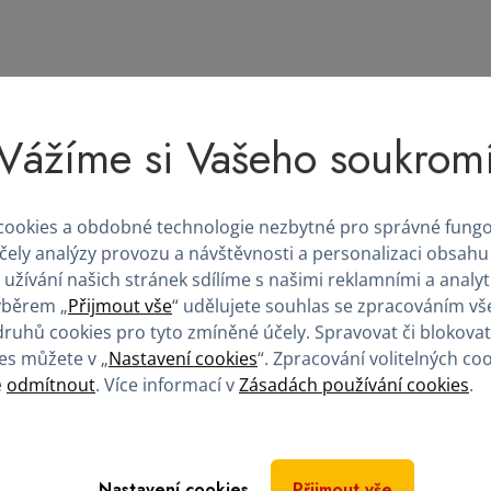
ad imunoglobuliny, tedy
protilátky, které pomáhají lidem
ez nich nedokážou bránit ani běžným infekcím. Dalším příkla
Vážíme si Vašeho soukrom
oty
lidem s hemofilií
. Z plazmy se také získává například
albu
bo těžkých operací.
rování plazmy smysl?
ookies a obdobné technologie nezbytné pro správné fung
účely analýzy provozu a návštěvnosti a personalizaci obsahu
 užívání našich stránek sdílíme s našimi reklamními a analy
revní plazmy je skutečný dárce. A také skutečný pacient, k
ýběrem „
Přijmout vše
“ udělujete souhlas se zpracováním vš
olesti, bez strachu, bez neustálých hospitalizací.
druhů cookies pro tyto zmíněné účely. Spravovat či blokovat
es můžete v „
Nastavení cookies
“. Zpracování volitelných co
z plazmy totiž často potřebují lidé dlouhodobě
. Není to 
é
odmítnout
. Více informací v
Zásadách používání cookies
.
lity. Právě proto je pravidelné darování tak důležité.
jte se do
nejbližšího centra Europlasma
.
Nastavení cookies
Přijmout vše
Přihlásit se k odběru plazmy
Registrace nového dárce