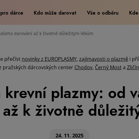
 pro dárce
Kdo může darovat
Vše o odběru
Kde
vašeho darování až k životně důležitým lékům
e přečíst
novinky z EUROPLASMY
,
zajímavosti o plazmě
i př
z pražských dárcovských center
Chodov
,
Černý Most
a
Zličín
 krevní plazmy: od 
 až k životně důleži
24. 11. 2025