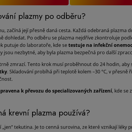
ování plazmy po odběru?
mu, začíná její přesně daná cesta. Každá odebraná plazma d
tně dohledat. Po odběru se plazma nejdříve zkontroluje pod
ek putuje do laboratoře, kde se
testuje na infekční onemo
esty jsou nezbytné, aby byla plazma bezpečná pro další zprac
trně zmrazí. Tento krok musí proběhnout do 24 hodin, aby 
átky
. Skladování probíhá při teplotě kolem –30 °C, v přesně
ečnost.
ipravena k převozu do specializovaných zařízení
, kde se 
ná krevní plazma používá?
jen“ tekutina. Je to cenná surovina, ze které vznikají léky p