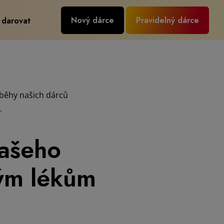
Nový dárce
Pravidelný dárce
 darovat
íběhy našich dárců
.
vašeho
tým lékům