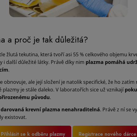
a a proč je tak důležitá?
tle žlutá tekutina, která tvoří asi 55 % celkového objemu krv
 i další důležité látky. Právě díky nim
plazma pomáhá udržo
kcím
.
le obnovuje, ale její složení je natolik specifické, že ho z
plazmy je stále daleko. V laboratořích sice už vznikají
poku
 přirozenému původu
.
k
darovaná krevní plazma nenahraditelná
. Právě z ní se v
y existovat.
Přihlásit se k odběru plazmy
Registrace nového dárce