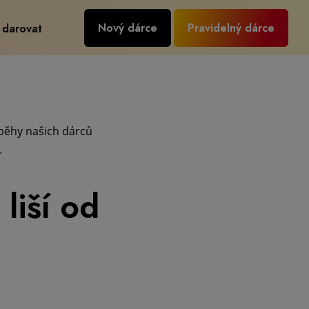
Nový dárce
Pravidelný dárce
 darovat
íběhy našich dárců
.
liší od