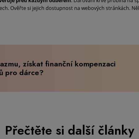
ověřuje před každým odběrem
. Darování krve probíhá na s
ch. Ověřte si jejich dostupnost na webových stránkách. Ně
lazmu, získat finanční kompenzaci
tů pro dárce?
Přečtěte si další články