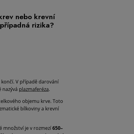
krev nebo krevní
 případná rizika?
 končí. V případě darování
ě nazývá
plazmaferéza
.
celkového objemu krve. Toto
zmatické bílkoviny a krevní
é množství je v rozmezí
650–