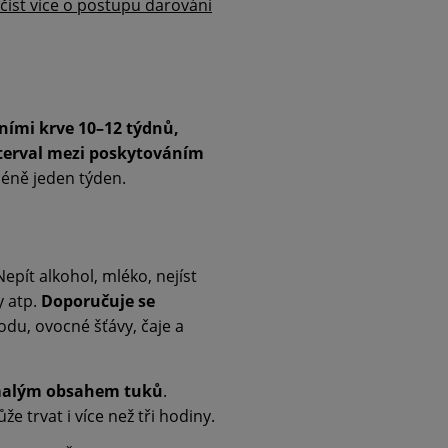
číst více o postupu darování
ními krve 10–12 týdnů,
terval mezi poskytováním
méně jeden týden.
 Nepít alkohol, mléko, nejíst
y atp.
Doporučuje se
odu, ovocné šťávy, čaje a
 malým obsahem tuků
.
e trvat i více než tři hodiny.