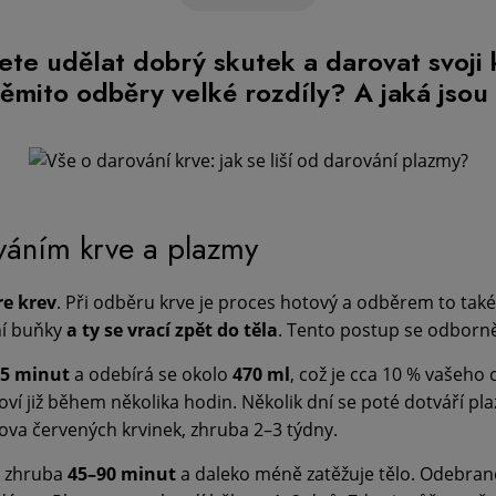
te udělat dobrý skutek a darovat svoji 
ěmito odběry velké rozdíly? A jaká jsou
váním krve a plazmy
re krev
. Při odběru krve je proces hotový a odběrem to také
ní buňky
a ty se vrací zpět do těla
. Tento postup se odborn
15 minut
a odebírá se okolo
470 ml
, což je
cca 10 % vašeho 
ví již během několika hodin. Několik dní se poté dotváří pla
ova červených krvinek, zhruba 2–3 týdny.
á
zhruba
45–90 minut
a daleko méně zatěžuje tělo. Odebran