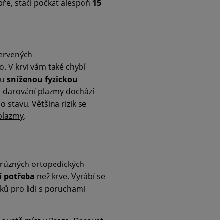
obře, stačí počkat alespoň
15
červených
. V krvi vám také chybí
hu
sníženou fyzickou
Při darování plazmy dochází
 stavu. Většina rizik se
 plazmy
.
ři různých ortopedických
í potřeba
než krve. Vyrábí se
éků pro lidi s poruchami