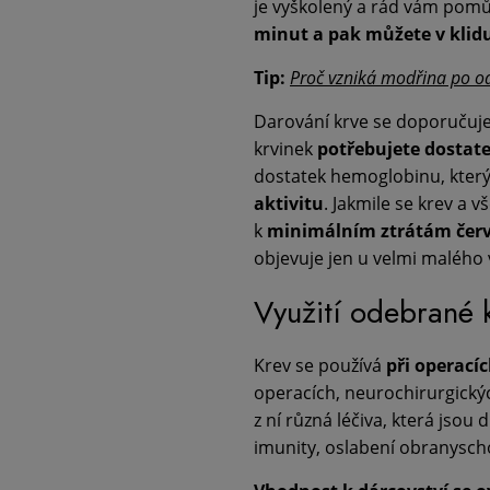
je vyškolený a rád vám pomůž
minut a pak můžete v klid
Tip:
Proč vzniká modřina po o
Darování krve se doporučuj
krvinek
potřebujete dostate
dostatek hemoglobinu, který 
aktivitu
. Jakmile se krev a 
k
minimálním ztrátám čer
objevuje jen u velmi malého
Využití odebrané 
Krev se používá
při operací
operacích, neurochirurgický
z ní různá léčiva, která jsou
imunity, oslabení obranysch