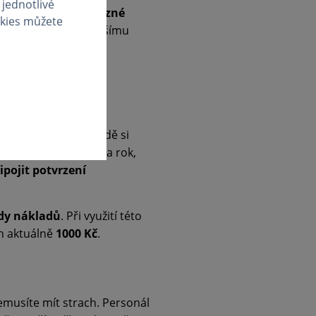
 jednotlivé
slí a poskytují jim
různé
okies můžete
, které motivují k dalšímu
 také
nárok na volno
rce
. V takovém případě si
e to znamená 3–5× za rok,
ipojit potvrzení
dy nákladů
. Při využití této
ch aktuálně
1000 Kč
.
emusíte mít strach. Personál