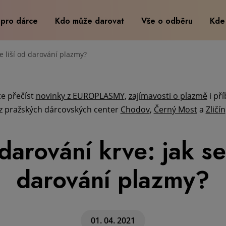
 pro dárce
Kdo může darovat
Vše o odběru
Kde
se liší od darování plazmy?
e přečíst
novinky z EUROPLASMY
,
zajímavosti o plazmě
i př
z pražských dárcovských center
Chodov
,
Černý Most
a
Zličín
darování krve: jak se 
darování plazmy?
01. 04. 2021