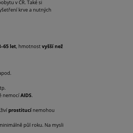
obytu v ČR. Také si
vyšetření krve a nutných
8–65 let
, hmotnost
vyšší než
apod.
tp.
dě nemocí
AIDS
.
živí
prostitucí
nemohou
 minimálně půl roku. Na mysli