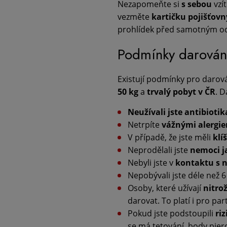
Nezapomeňte si
s sebou
vzí
vezměte
kartičku pojišťovn
prohlídek před samotným o
Podmínky darován
Existují podmínky pro darován
50 kg
a
trvalý pobyt v ČR
. D
Neužívali jste antibiotik
Netrpíte
vážnými alergi
V případě, že jste měli
klí
Neprodělali jste
nemoci j
Nebyli jste v
kontaktu s 
Nepobývali jste déle než 6
Osoby, které užívají
nitro
darovat. To platí i pro pa
Pokud jste podstoupili
ri
se má tetování, body pie