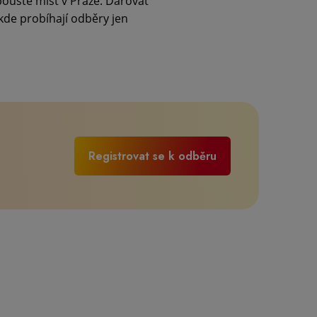
poustě míst v Praze. Darovat
kde probíhají odběry jen
Registrovat se k odběru