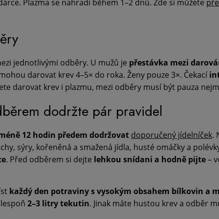
i dárce. Plazma se nahradí během 1–2 dnů. Zde si můžete
pře
běry
mezi jednotlivými odběry. U mužů je
přestávka mezi darová
k mohou darovat krev 4–5× do roka. Ženy pouze 3×. Čekací
in
ete darovat krev i plazmu, mezi odběry musí být pauza nej
běrem dodržte pár pravidel
méně 12 hodin předem dodržovat
doporučený jídelníček
.
chy, sýry, kořeněná a smažená jídla, husté omáčky a polévk
ce
. Před odběrem si dejte
lehkou snídani a hodně pijte
– v
íst
každý den potraviny s vysokým obsahem bílkovin a
 alespoň
2–3 litry tekutin
. Jinak máte hustou krev a odběr můž