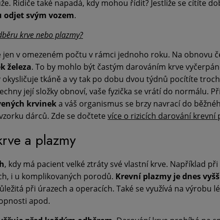
e. Řidiče také napadá, kdy mohou řídit? Jestliže se cítíte d
u odjet svým vozem
.
dběru krve nebo plazmy?
e jen v omezeném počtu v rámci jednoho roku. Na obnovu 
k železa
. To by mohlo být častým darováním krve vyčerpáno
okysličuje tkáně a vy tak po dobu dvou týdnů pocítíte troc
všechny její složky obnoví, vaše fyzička se vrátí do normálu. 
vených krvinek
a váš organismus se brzy navrací do běžného
 vzorku dárců. Zde se dočtete
více o rizicích darování krevní
krve a plazmy
ch
, kdy má pacient velké ztráty své vlastní krve. Například p
ch, i u komplikovaných porodů.
Krevní plazmy je dnes vyšš
 důležitá při úrazech a operacích. Také se využívá na výrobu l
opnosti apod.