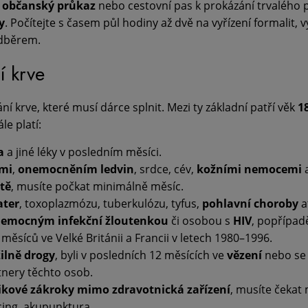
t
občanský průkaz
nebo cestovní pas k prokázání trvalého p
y
. Počítejte s časem půl hodiny až dvě na vyřízení formalit, 
dběrem.
í krve
í krve, které musí dárce splnit. Mezi ty základní patří věk
1
ále platí:
a
a jiné léky v posledním měsíci.
emi
,
onemocněním ledvin
, srdce, cév,
kožními nemocemi
ště
, musíte počkat minimálně měsíc.
ater
, toxoplazmózu, tuberkulózu, tyfus,
pohlavní choroby
a
nemocným infekční žloutenkou
či osobou s
HIV
, popřípa
 měsíců ve Velké Británii a Francii v letech 1980–1996.
žilně drogy
, byli v posledních 12 měsících ve
vězení
nebo se 
rtnery těchto osob.
zikové zákroky mimo zdravotnická zařízení
, musíte čekat
rcing, akupunktura…