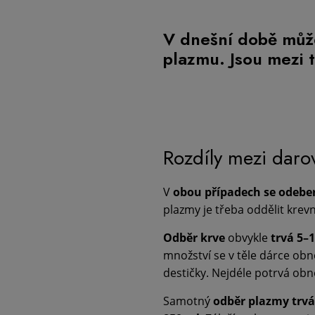
V dnešní době může
plazmu. Jsou mezi t
Rozdíly mezi daro
V
obou případech se odebe
plazmy je třeba oddělit krev
Odběr krve
obvykle
trvá 5–
množství se v těle dárce obno
destičky. Nejdéle potrvá obn
Samotný
odběr plazmy trv