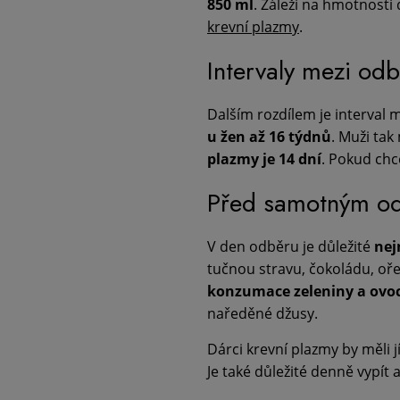
850 ml
. Záleží na hmotnost
krevní plazmy
.
Intervaly mezi od
Dalším rozdílem je interval 
u žen až 16 týdnů
. Muži ta
plazmy je 14 dní
. Pokud chc
Před samotným od
V den odběru je důležité
nej
tučnou stravu, čokoládu, oře
konzumace zeleniny a ovo
naředěné džusy.
Dárci krevní plazmy by měli j
Je také důležité denně vypít