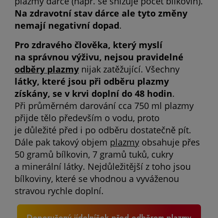
plazmy dárce (např. se snižuje počet bílkovin).
Na zdravotní stav dárce ale tyto změny
nemají negativní dopad
.
Pro zdravého člověka, který myslí
na správnou výživu, nejsou pravidelné
odběry plazmy
nijak zatěžující. Všechny
látky, které jsou při odběru plazmy
získány, se v krvi doplní do 48 hodin
.
Při průměrném darování cca 750 ml plazmy
přijde tělo především o vodu, proto
je důležité před i po odběru dostatečně pít.
Dále pak takový objem
plazmy
obsahuje přes
50 gramů bílkovin, 7 gramů tuků, cukry
a minerální látky. Nejdůležitější z toho jsou
bílkoviny, které se vhodnou a vyváženou
stravou rychle doplní.
Doporučený jídelníček před odběrem plazmy