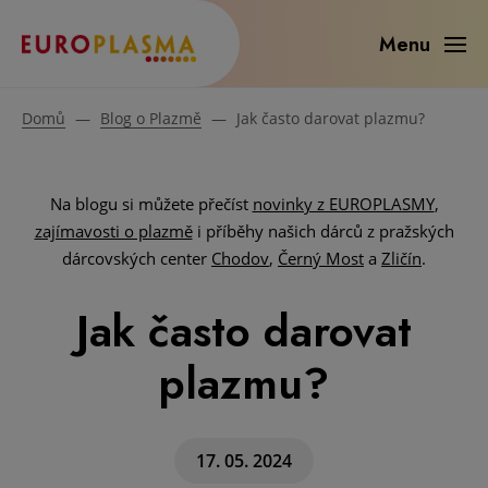
Menu
Domů
—
Blog o Plazmě
—
Jak často darovat plazmu?
Na blogu si můžete přečíst
novinky z EUROPLASMY
,
zajímavosti o plazmě
i příběhy našich dárců z pražských
dárcovských center
Chodov
,
Černý Most
a
Zličín
.
Jak často darovat
plazmu?
17. 05. 2024