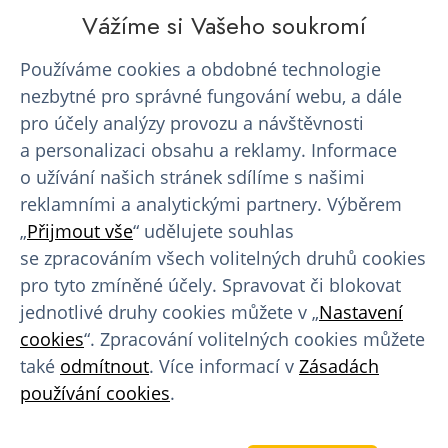
Vážíme si Vašeho soukromí
Chcete darovat krevní plazmu, získat
finanční kompenzaci
Používáme cookies a obdobné technologie
a využívat našich benefitů pro dárce?
nezbytné pro správné fungování webu, a dále
pro účely analýzy provozu a návštěvnosti
Registrovat se k odběru
a personalizaci obsahu a reklamy. Informace
o užívání našich stránek sdílíme s našimi
reklamními a analytickými partnery. Výběrem
„
Přijmout vše
“ udělujete souhlas
Přečtěte si další články
se zpracováním všech volitelných druhů cookies
pro tyto zmíněné účely. Spravovat či blokovat
jednotlivé druhy cookies můžete v „
Nastavení
cookies
“. Zpracování volitelných cookies můžete
také
odmítnout
. Více informací v
Zásadách
AKCE - Vyletni se s EUROPLASMOU
používání cookies
.
Vyrazte za svými letními zážitky s dobrým pocitem