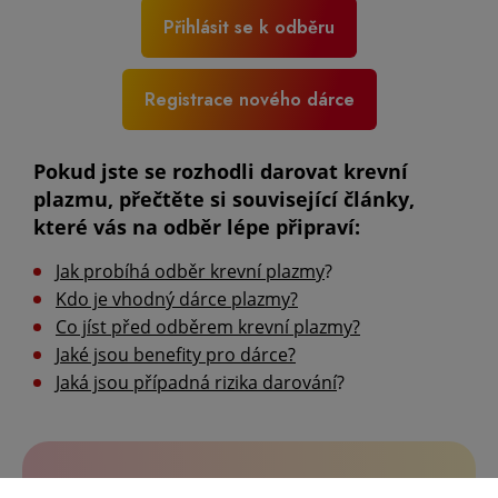
Přihlásit se k odběru
Registrace nového dárce
Pokud jste se rozhodli darovat krevní
plazmu, přečtěte si související články,
které vás na odběr lépe připraví:
Jak probíhá odběr krevní plazmy
?
Kdo je vhodný dárce plazmy?
Co jíst před odběrem krevní plazmy?
Jaké jsou benefity pro dárce?
Jaká jsou případná rizika darování
?