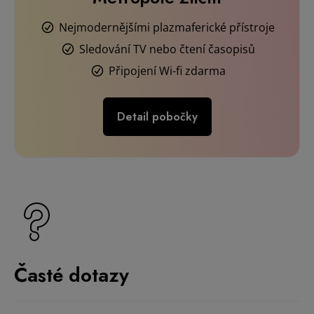
Časté dotazy
AKCE - Vyletni se s EUROPLASMOU
5 důvodů, proč se před prvním odběrem
krevní plazmy nebát
Darování plazmy v nákupních centrech:
pohodlí, dostupnost a úspora času