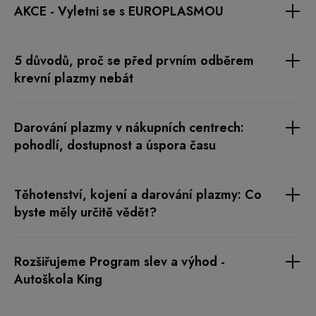
Těhotenství, kojení a darování plazmy: Co
byste měly určitě vědět?
Rozšiřujeme Program slev a výhod -
Autoškola King
Velikonoční otevírací doba 2026
Vyvráceno: 6 mýtů o darování krevní plazmy
Richard S. – Bezpříspěvkový dárce, kterého
znáte z TV
Navyšujeme finanční náhradu za darování na