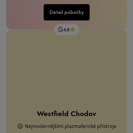
Westfield Chodov
Nejmodernějšími plazmaferické přístroje
Sledování TV nebo čtení časopisů
Připojení Wi-fi zdarma
Detail pobočky
4,9