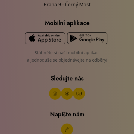
Sledujte nás
Napište nám
© EUROPLASMA s.r.o.
Zpracování osobních údajů
Nastavení cookies
Ochrana oznamovatelů
Vytvořeno
PragueBest