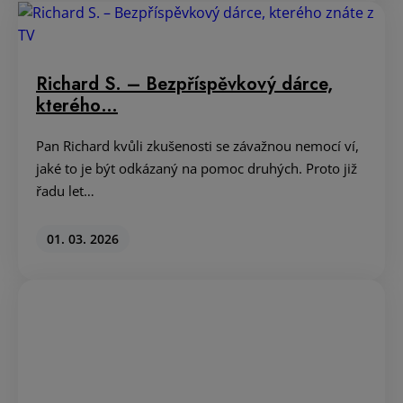
Richard S. – Bezpříspěvkový dárce,
kterého…
Pan Richard kvůli zkušenosti se závažnou nemocí ví,
jaké to je být odkázaný na pomoc druhých. Proto již
řadu let…
01. 03. 2026
Navyšujeme finanční náhradu za
darování na 1000 Kč