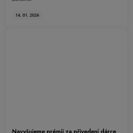
Navyšujeme prémii za přivedení dárce
Získejte NAVÝŠENOU prémii 1500 Kč za šíření
dobrých skutků!
02. 01. 2026