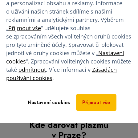
a personalizaci obsahu a reklamy. Informace
o užívání našich stránek sdílíme s našimi
reklamními a analytickými partnery. Výběrem
1
2
3
4
5
>
„
Přijmout vše
“ udělujete souhlas
se zpracováním všech volitelných druhů cookies
Kde darovat plazmu
pro tyto zmíněné účely. Spravovat či blokovat
jednotlivé druhy cookies můžete v „
Nastavení
v Praze?
cookies
“. Zpracování volitelných cookies můžete
také
odmítnout
. Více informací v
Zásadách
4,8
používání cookies
.
Nastavení cookies
Přijmout vše