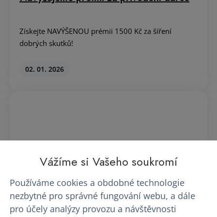
PF 2026
Vážíme si Vašeho soukromí
Přečtěte přání všem dobrosrdečným dárcům z úst
našeho pana jednatele:
Používáme cookies a obdobné technologie
nezbytné pro správné fungování webu, a dále
23. 12. 2025
pro účely analýzy provozu a návštěvnosti