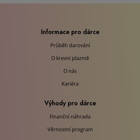
Kariéra
Výhody pro dárce
Finanční náhrada
Věrnostní program
Program slev a výhod
Benefity pro dárce
Rady a tipy
Bezpříspěvkové dárcovství
Doporučený jídelníček
Blog