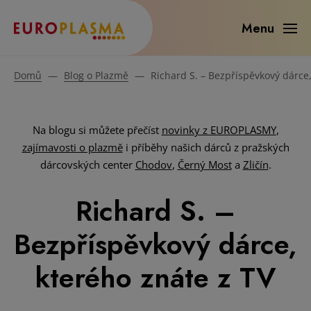
Menu
Domů
—
Blog o Plazmě
—
Richard S. – Bezpříspěvkový dárce,
Na blogu si můžete přečíst
novinky z EUROPLASMY
,
zajímavosti o plazmě
i příběhy našich dárců z pražských
dárcovských center
Chodov
,
Černý Most
a
Zličín
.
Richard S. –
Bezpříspěvkový dárce,
kterého znáte z TV