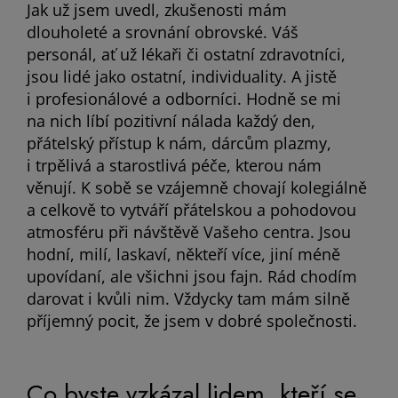
Jak už jsem uvedl, zkušenosti mám
dlouholeté a srovnání obrovské. Váš
personál, ať už lékaři či ostatní zdravotníci,
jsou lidé jako ostatní, individuality. A jistě
i profesionálové a odborníci. Hodně se mi
na nich líbí pozitivní nálada každý den,
přátelský přístup k nám, dárcům plazmy,
i trpělivá a starostlivá péče, kterou nám
věnují. K sobě se vzájemně chovají kolegiálně
a celkově to vytváří přátelskou a pohodovou
atmosféru při návštěvě Vašeho centra. Jsou
hodní, milí, laskaví, někteří více, jiní méně
upovídaní, ale všichni jsou fajn. Rád chodím
darovat i kvůli nim. Vždycky tam mám silně
příjemný pocit, že jsem v dobré společnosti.
Co byste vzkázal lidem, kteří se