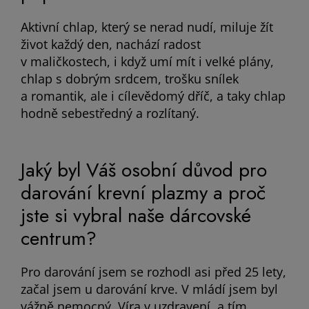
Aktivní chlap, který se nerad nudí, miluje žít
život každý den, nachází radost
v maličkostech, i když umí mít i velké plány,
chlap s dobrým srdcem, trošku snílek
a romantik, ale i cílevědomý dříč, a taky chlap
hodně sebestředný a rozlítaný.
Jaký byl Váš osobní důvod pro
darování krevní plazmy a proč
jste si vybral naše dárcovské
centrum?
Pro darování jsem se rozhodl asi před 25 lety,
začal jsem u darování krve. V mládí jsem byl
vážně nemocný. Víra v uzdravení, a tím