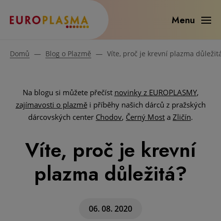
Menu
Domů
—
Blog o Plazmě
—
Víte, proč je krevní plazma důležit
Na blogu si můžete přečíst
novinky z EUROPLASMY
,
zajímavosti o plazmě
i příběhy našich dárců z pražských
dárcovských center
Chodov
,
Černý Most
a
Zličín
.
Víte, proč je krevní
plazma důležitá?
06. 08. 2020