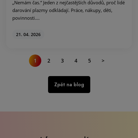
„Nemám čas.“ Jeden z nejčastějších důvodů, proč lidé
darování plazmy odkládají. Práce, nákupy, děti,
povinnosti.…
21. 04. 2026
1
2
3
4
5
>
Zpět na blog