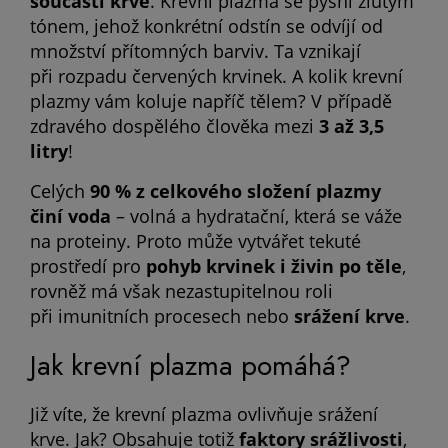
součástí krve
. Krevní plazma se pyšní žlutým
tónem, jehož konkrétní odstín se odvíjí od
množství přítomných barviv. Ta vznikají
při rozpadu červených krvinek. A kolik krevní
plazmy vám koluje napříč tělem? V případě
zdravého dospělého člověka mezi
3 až 3,5
litry
!
Celých
90 % z celkového složení plazmy
činí voda
– volná a hydratační, která se váže
na proteiny. Proto může vytvářet tekuté
prostředí pro
pohyb krvinek i živin po těle
,
rovněž má však nezastupitelnou roli
při imunitních procesech nebo
srážení krve
.
Jak krevní plazma pomáhá?
Již víte, že krevní plazma ovlivňuje srážení
krve. Jak? Obsahuje totiž
faktory srážlivosti
,