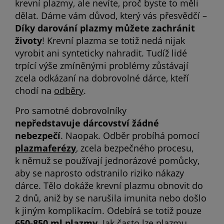
krevní plazmy, ale nevíte, proč byste to měli
dělat. Dáme vám důvod, který vás přesvědčí –
Díky darování plazmy můžete zachránit
životy
! Krevní plazma se totiž nedá nijak
vyrobit ani synteticky nahradit. Tudíž lidé
trpící výše zmíněnými problémy zůstávají
zcela odkázaní na dobrovolné dárce, kteří
chodí na
odběry
.
Pro samotné dobrovolníky
nepředstavuje dárcovství žádné
nebezpečí
. Naopak. Odběr probíhá pomocí
plazmaferézy
, zcela bezpečného procesu,
k němuž se používají jednorázové pomůcky,
aby se naprosto odstranilo riziko nákazy
dárce. Tělo dokáže krevní plazmu obnovit do
2 dnů, aniž by se narušila imunita nebo došlo
k jiným komplikacím. Odebírá se totiž pouze
650-850 ml plazmy
.
Jak často lze plazmu