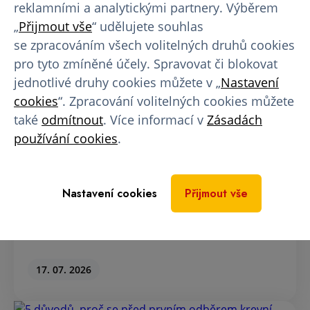
reklamními a analytickými partnery. Výběrem
„
Přijmout vše
“ udělujete souhlas
se zpracováním všech volitelných druhů cookies
pro tyto zmíněné účely. Spravovat či blokovat
jednotlivé druhy cookies můžete v „
Nastavení
Přečtěte si další články
cookies
“. Zpracování volitelných cookies můžete
také
odmítnout
. Více informací v
Zásadách
používání cookies
.
AKCE - Vyletni se s EUROPLASMOU
Nastavení cookies
Přijmout vše
Vyrazte za svými letními zážitky s dobrým pocitem
a navíc i novými slunečními brýlemi!
17. 07. 2026