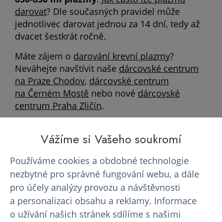
darovat
? Dle současných pravidel může
jednotlivec darovat jednou za 14 dní, tedy až
dvacet šestkrát ročně.
Máte zájem o
darování krevní plazmy
?
Neváhejte navštívit naše
dárcovské centrum
na Praze Chodov
,
dárcovské centrum
na Černém Mostě
nebo nové
dárcovské
centrum Praha Zličín
.
Vážíme si Vašeho soukromí
Používáme cookies a obdobné technologie
nezbytné pro správné fungování webu, a dále
Chcete darovat krevní plazmu, získat
finanční kompenzaci
pro účely analýzy provozu a návštěvnosti
a využívat našich benefitů pro dárce?
a personalizaci obsahu a reklamy. Informace
o užívání našich stránek sdílíme s našimi
Registrovat se k odběru