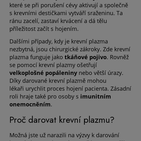
které se při porušení cévy aktivují a společně
s krevními destičkami vytváří sraženinu. Ta
ránu zacelí, zastaví krvácení a dá tělu
příležitost začít s hojením.
Dalšími případy, kdy je krevní plazma
nezbytná, jsou chirurgické zákroky. Zde krevní
plazma funguje jako
tkáňové pojivo
. Rovněž
se pomocí krevní plazmy ošetřují
velkoplošné popáleniny
nebo větší úrazy.
Díky darované krevní plazmě mohou
lékaři urychlit proces hojení pacienta. Zásadní
roli hraje také pro osoby s
imunitním
onemocněním
.
Proč darovat krevní plazmu?
Možná jste už narazili na výzvy k darování