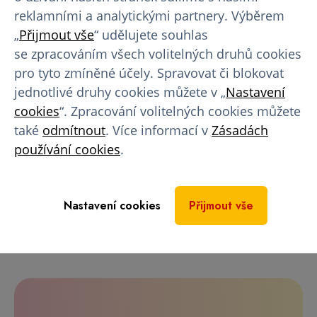
Mostě
,
Chodově
nebo
Zličíně
. Za
odběr krevní
reklamními a analytickými partnery. Výběrem
plazmy
v dárcovských centrech Europlasmy
„
Přijmout vše
“ udělujete souhlas
můžete získat také celou
řadu skvělých
se zpracováním všech volitelných druhů cookies
benefitů
.
pro tyto zmíněné účely. Spravovat či blokovat
jednotlivé druhy cookies můžete v „
Nastavení
Chci darovat plazmu na Zličíně
cookies
“. Zpracování volitelných cookies můžete
také
odmítnout
. Více informací v
Zásadách
Chci darovat krevní plazmu na Chodově
používání cookies
.
Chci darovat plazmu na Černém Mostě
Nastavení cookies
Přijmout vše