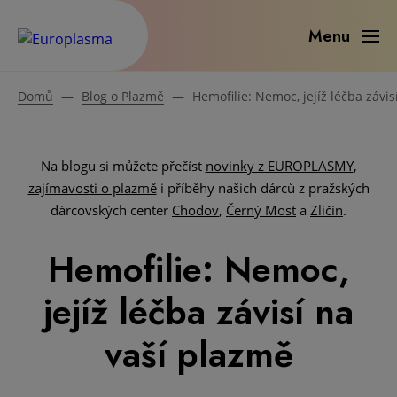
Menu
Domů
—
Blog o Plazmě
—
Hemofilie: Nemoc, jejíž léčba závi
Na blogu si můžete přečíst
novinky z EUROPLASMY
,
zajímavosti o plazmě
i příběhy našich dárců z pražských
dárcovských center
Chodov
,
Černý Most
a
Zličín
.
Hemofilie: Nemoc,
jejíž léčba závisí na
vaší plazmě