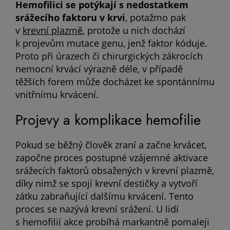
Hemofilici se potýkají s nedostatkem
srážecího faktoru v krvi
, potažmo pak
v
krevní plazmě
, protože u nich dochází
k projevům mutace genu, jenž faktor kóduje.
Proto při úrazech či chirurgických zákrocích
nemocní krvácí výrazně déle, v případě
těžších forem může docházet ke spontánnímu
vnitřnímu krvácení.
Projevy a komplikace hemofilie
Pokud se běžný člověk zraní a začne krvácet,
započne proces postupné vzájemné aktivace
srážecích faktorů obsažených v krevní plazmě,
díky nimž se spojí krevní destičky a vytvoří
zátku zabraňující dalšímu krvácení. Tento
proces se nazývá krevní srážení. U lidí
s hemofilií akce probíhá markantně pomaleji