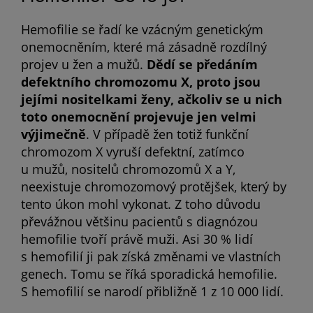
Hemofilie se řadí ke vzácným genetickým
onemocněním, které má zásadně rozdílný
projev u žen a mužů.
Dědí se předáním
defektního chromozomu X, proto jsou
jejími nositelkami ženy, ačkoliv se u nich
toto onemocnění projevuje jen velmi
výjimečně
. V případě žen totiž funkční
chromozom X vyruší defektní, zatímco
u mužů, nositelů chromozomů X a Y,
neexistuje chromozomový protějšek, který by
tento úkon mohl vykonat. Z toho důvodu
převážnou většinu pacientů s diagnózou
hemofilie tvoří právě muži. Asi 30 % lidí
s hemofilií ji pak získá změnami ve vlastních
genech. Tomu se říká sporadická hemofilie.
S hemofilií se narodí přibližně 1 z 10 000 lidí.