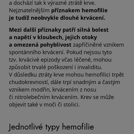
a dochází tak k výrazné ztrátě krve.
Nejznatelnějším
příznakem hemofilie
je tudíž neobvykle dlouhé krvácení.
Mezi další příznaky patří silná bolest
a napětí v kloubech, jejich otoky
a omezená pohyblivost
zapříčiněné vznikem
spontánního krvácení. Pokud nejsou tyto
tzv. krvácivé epizody včas léčené, mohou
způsobit trvalé poškození i invaliditu.
V důsledku ztráty krve mohou hemofilici trpět
chudokrevností, dále trpí snadným a častým
vznikem modřin, krvácením z nosu
či nitrolebečním krvácením. Krev se může
objevit také v moči či stolici.
Jednotlivé typy hemofilie