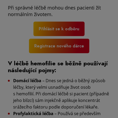
Při správné léčbě mohou dnes pacienti žít
normálním životem.
Přihlásit se k odběru
Registrace nového dárce
V léčbě hemofilie se běžně používají
následující pojmy:
Domácí léčba
– Dnes se jedná o běžný způsob
léčby, který velmi usnadňuje život osob
s hemofilií. Při domácí léčbě si pacient (případně
jeho blízcí) sám injekčně aplikuje koncentrát
srážecího faktoru podle doporučení lékaře.
Profylaktická léčba
– Používá se především