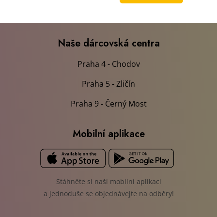
Recenze
Naše dárcovská centra
Praha 4 - Chodov
Praha 5 - Zličín
Praha 9 - Černý Most
Mobilní aplikace
Stáhněte si naší mobilní aplikaci
a jednoduše se objednávejte na odběry!