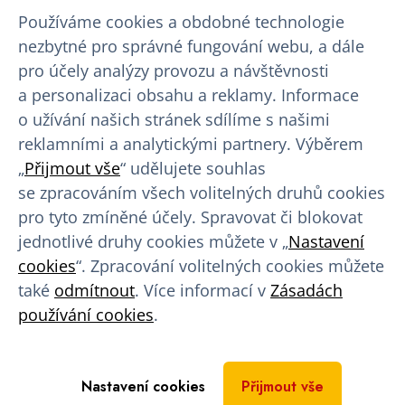
Kariéra
Používáme cookies a obdobné technologie
nezbytné pro správné fungování webu, a dále
pro účely analýzy provozu a návštěvnosti
Výhody pro dárce
a personalizaci obsahu a reklamy. Informace
Finanční náhrada
o užívání našich stránek sdílíme s našimi
reklamními a analytickými partnery. Výběrem
Věrnostní program
„
Přijmout vše
“ udělujete souhlas
Program slev a výhod
se zpracováním všech volitelných druhů cookies
pro tyto zmíněné účely. Spravovat či blokovat
Benefity pro dárce
jednotlivé druhy cookies můžete v „
Nastavení
cookies
“. Zpracování volitelných cookies můžete
Rady a tipy
také
odmítnout
. Více informací v
Zásadách
používání cookies
.
Bezpříspěvkové dárcovství
Doporučený jídelníček
Nastavení cookies
Přijmout vše
Blog