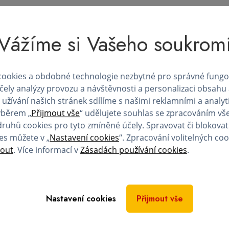
Vážíme si Vašeho soukrom
Vše o odběru
Benefity pro dárce
ookies a obdobné technologie nezbytné pro správné fungo
účely analýzy provozu a návštěvnosti a personalizaci obsahu
 užívání našich stránek sdílíme s našimi reklamními a analyt
ýběrem „
Přijmout vše
“ udělujete souhlas se zpracováním vš
druhů cookies pro tyto zmíněné účely. Spravovat či blokovat
es můžete v „
Nastavení cookies
“. Zpracování volitelných co
Výhody pro dárce
out
. Více informací v
Zásadách používání cookies
.
Finanční náhrada
Věrnostní program
Nastavení cookies
Přijmout vše
Program slev a výhod