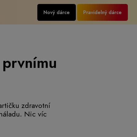
Nový dárce
Pravidelný dárce
u prvnímu
rtičku zdravotní
náladu. Nic víc