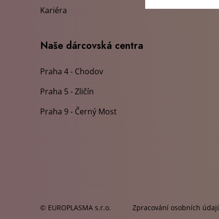
Kariéra
Naše dárcovská centra
Praha 4 - Chodov
Praha 5 - Zličín
Praha 9 - Černý Most
© EUROPLASMA s.r.o.
Zpracování osobních údaj