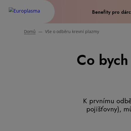
Benefity pro dár
Domů
—
Vše o odběru krevní plazmy
Co bych 
K prvnímu odběr
pojišťovny), m