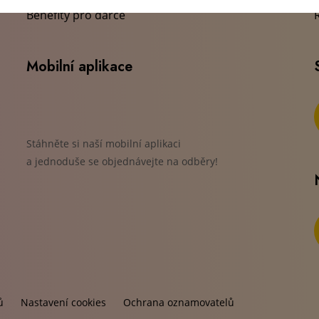
Benefity pro dárce
Mobilní aplikace
Stáhněte si naší mobilní aplikaci
a jednoduše se objednávejte na odběry!
ů
Nastavení cookies
Ochrana oznamovatelů