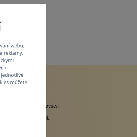
í
vání webu,
 a reklamy.
ickými
ech
 jednotlivé
okies můžete
Rady a tipy
Bezpříspěvkové dárcovství
Doporučený jídelníček
Blog