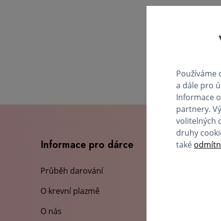
Používáme c
a dále pro 
Informace o
partnery. V
volitelných 
druhy cooki
Informace pro dárce
také
odmítn
Průběh darování
O krevní plazmě
O nás