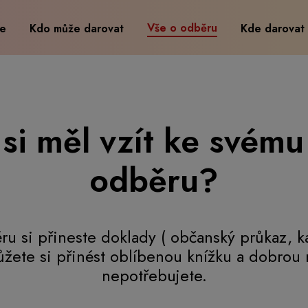
Vše o odběru
ce
Kdo může darovat
Kde darovat
si měl vzít ke svém
odběru?
u si přineste doklady ( občanský průkaz, ka
ůžete si přinést oblíbenou knížku a dobrou 
nepotřebujete.