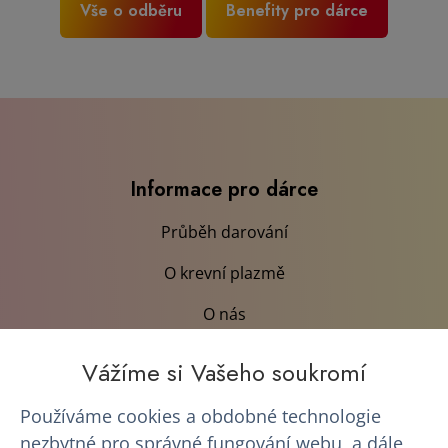
Vše o odběru
Benefity pro dárce
Informace pro dárce
Průběh darování
O krevní plazmě
O nás
Kariéra
Vážíme si Vašeho soukromí
Výhody pro dárce
Používáme cookies a obdobné technologie
nezbytné pro správné fungování webu, a dále