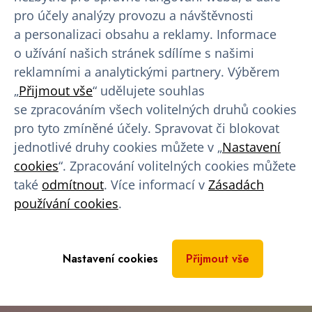
Finanční náhrada
pro účely analýzy provozu a návštěvnosti
a personalizaci obsahu a reklamy. Informace
Věrnostní program
o užívání našich stránek sdílíme s našimi
Program slev a výhod
reklamními a analytickými partnery. Výběrem
„
Přijmout vše
“ udělujete souhlas
Benefity pro dárce
se zpracováním všech volitelných druhů cookies
pro tyto zmíněné účely. Spravovat či blokovat
Rady a tipy
jednotlivé druhy cookies můžete v „
Nastavení
cookies
“. Zpracování volitelných cookies můžete
Bezpříspěvkové dárcovství
také
odmítnout
. Více informací v
Zásadách
Doporučený jídelníček
používání cookies
.
Blog
Recenze
Nastavení cookies
Přijmout vše
Naše dárcovská centra