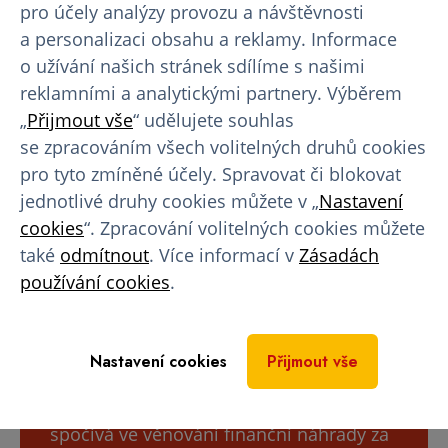
pro účely analýzy provozu a návštěvnosti
a personalizaci obsahu a reklamy. Informace
Pomoc druhým
o užívání našich stránek sdílíme s našimi
reklamními a analytickými partnery. Výběrem
„
Přijmout vše
“ udělujete souhlas
Statisíce nemocných lidí jsou odkázány
se zpracováním všech volitelných druhů cookies
na solidaritu dárců krevní plazmy. Tuto
pro tyto zmíněné účely. Spravovat či blokovat
životodárnou tekutinu nelze uměle
jednotlivé druhy cookies můžete v „
Nastavení
vytvořit a je nejčastěji využívána k léčbě
cookies
“. Zpracování volitelných cookies můžete
vrozené krvácivosti (
hemofilie
),
také
odmítnout
. Více informací v
Zásadách
poruch imunity,
používání cookies
.
infekčních nebo zhoubných nemocí. Na
léčbu 1 pacienta s hemofilií A je ročně
třeba 1200 odběrů plazmy.
Nastavení cookies
Přijmout vše
Dále nabízíme
možnost
bezpříspěvkového darování
, která
spočívá ve věnování finanční náhrady za