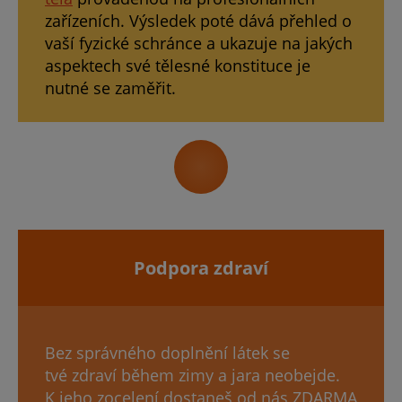
zařízeních. Výsledek poté dává přehled o
vaší fyzické schránce a ukazuje na jakých
aspektech své tělesné konstituce je
nutné se zaměřit.
Podpora zdraví
Bez správného doplnění látek se
tvé zdraví během zimy a jara neobejde.
K jeho zocelení dostaneš od nás ZDARMA