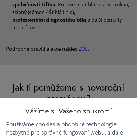
společnosti Liftea
(Kurkumin /
Chlorella, spirulina,
zelený ječmen /
Štíhlá linie)
,
profesionální
diagnostiku těla
a další benefity
pro dárce.
Podrobná pravidla akce najdeš
ZDE
.
Jak ti pomůžeme s novoroční
proměnou?
Vážíme si Vašeho soukromí
Používáme cookies a obdobné technologie
nezbytné pro správné fungování webu, a dále