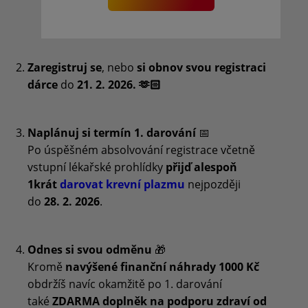
Zaregistruj se
, nebo
si obnov svou registraci
dárce
do
21. 2. 2026. 🫶🏻
Naplánuj si termín 1. darování
📅
Po úspěšném absolvování registrace včetně
vstupní lékařské prohlídky
přijď alespoň
1krát
darovat krevní plazmu
nejpozději
do
28. 2. 2026
.
Odnes si svou odměnu
🎁
Kromě
navýšené finanční náhrady 1000 Kč
obdržíš navíc okamžitě po 1. darování
také
ZDARMA doplněk na podporu zdraví
od