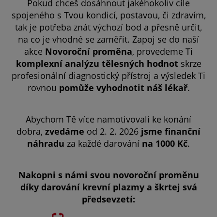
Pokud chceš dosáhnout jakéhokoliv cíle
spojeného s Tvou kondicí, postavou, či zdravím,
tak je potřeba znát výchozí bod a přesně určit,
na co je vhodné se zaměřit. Zapoj se do naší
akce
Novoroční proměna
, provedeme Ti
komplexní analýzu tělesných hodnot
skrze
profesionální diagnostický přístroj a výsledek Ti
rovnou
pomůže vyhodnotit náš lékař
.
Abychom Tě více namotivovali ke konání
dobra,
zvedáme
od 2. 2. 2026
jsme finanční
náhradu
za každé darování
na 1000 Kč
.
Nakopni s námi svou novoroční proměnu
díky darování krevní plazmy a škrtej svá
předsevzetí: