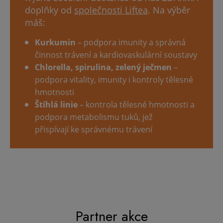
doplňky od
společnosti Liftea
. Na výběr
máš:
Kurkumin
– podpora imunity a správná
činnost trávení a kardiovaskulární soustavy
Chlorella, spirulina, zelený ječmen
–
podpora vitality, imunity i kontroly tělesné
hmotnosti
Štíhlá linie
– kontrola tělesné hmotnosti a
podpora metabolismu tuků, jež
přispívají ke správnému trávení
Partner akce