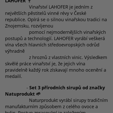
LAHOFER
🍷
Vinařství LAHOFER je jedním z
největších pěstitelů vinné révy v České
republice. Opírá se o silnou vinařskou tradici na
Znojemsku, rozvíjenou
pomocí nejmodernějších vinařských
postupů a technologií. LAHOFER vyrábí veškerá
vína všech hlavních středoevropských odrůd
výhradně
z hroznů z vlastních vinic. Výsledkem
skvělé práce vinařství je, že jejich vína
pravidelně každý rok získavají mnoho ocenění a
medailí.
-
Set 3 přírodních sirupů od značky
Natuprodukt
🌱
Naturprodukt vyrábí sirupy tradičním
manufakturním způsobem z celého ovoce a
bylin. Postup zpracování je založeným