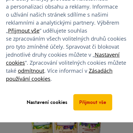
Maecenas libero
a personalizaci obsahu a reklamy. Informace
o užívání našich stránek sdílíme s našimi
Set 3 přírodních sirupů od značky Natuprodukt
reklamními a analytickými partnery. Výběrem
„
Přijmout vše
“ udělujete souhlas
se zpracováním všech volitelných druhů cookies
pro tyto zmíněné účely. Spravovat či blokovat
jednotlivé druhy cookies můžete v „
Nastavení
cookies
“. Zpracování volitelných cookies můžete
také
odmítnout
. Více informací v
Zásadách
používání cookies
.
Nastavení cookies
Přijmout vše