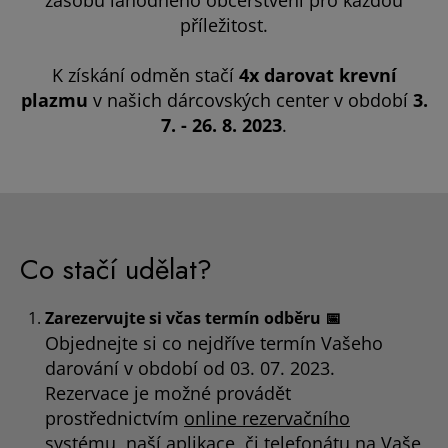
zásobu lahodného občerstvení pro každou
příležitost.
K získání odměn stačí
4x darovat krevní
plazmu
v našich dárcovských center v období
3.
7. - 26. 8. 2023
.
Co stačí udělat?
Zarezervujte si včas termín odběru 📅
Objednejte si co nejdříve termín Vašeho
darování v období od 03. 07. 2023.
Rezervace je možné provádět
prostřednictvím
online rezervačního
systému
, naší aplikace, či telefonátu na
Vaše