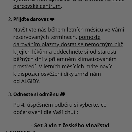
dárcovské centrum
.
Přijďte darovat ❤️
Navštivte nás během letních měsíců ve Vámi
rezervovaných termínech,
pomozte
darováním plazmy dostat se nemocným blíž
k jejich lékům
a oddechněte si od starostí
běžných dní v příjemném klimatizovaném
prostředí. V letních měsících máte navíc
k dispozici osvěžení díky zmrzlinám
od ALGIDY.
Odneste si odměnu 🎁
Po 4. úspěšném odběru si vyberte, co
občerstvení dle Vaší chuti:
-
Set 3 vín z českého vinařství