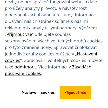
nezbytné pro správné fungování webu, a dále
pro účely analýzy provozu a návštěvnosti
Finanční náhrada
a personalizaci obsahu a reklamy. Informace
Věrnostní program
o užívání našich stránek sdílíme s našimi
reklamními a analytickými partnery. Výběrem
Program slev a výhod
„
Přijmout vše
“ udělujete souhlas
Benefity pro dárce
se zpracováním všech volitelných druhů cookies
pro tyto zmíněné účely. Spravovat či blokovat
Rady a tipy
jednotlivé druhy cookies můžete v „
Nastavení
cookies
“. Zpracování volitelných cookies můžete
Bezpříspěvkové dárcovství
také
odmítnout
. Více informací v
Zásadách
používání cookies
.
Doporučený jídelníček
Blog
Nastavení cookies
Přijmout vše
Recenze