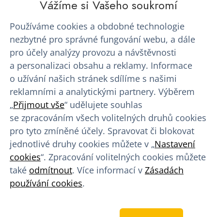
Vážíme si Vašeho soukromí
O nás
Používáme cookies a obdobné technologie
Kariéra
nezbytné pro správné fungování webu, a dále
pro účely analýzy provozu a návštěvnosti
a personalizaci obsahu a reklamy. Informace
Výhody pro dárce
o užívání našich stránek sdílíme s našimi
Finanční náhrada
reklamními a analytickými partnery. Výběrem
„
Přijmout vše
“ udělujete souhlas
Věrnostní program
se zpracováním všech volitelných druhů cookies
Program slev a výhod
pro tyto zmíněné účely. Spravovat či blokovat
jednotlivé druhy cookies můžete v „
Nastavení
Benefity pro dárce
cookies
“. Zpracování volitelných cookies můžete
také
odmítnout
. Více informací v
Zásadách
Rady a tipy
používání cookies
.
Bezpříspěvkové dárcovství