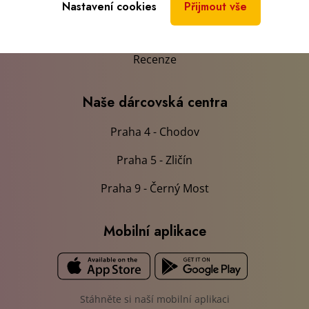
Doporučený jídelníček
Nastavení cookies
Přijmout vše
Blog
Recenze
Naše dárcovská centra
Praha 4 - Chodov
Praha 5 - Zličín
Praha 9 - Černý Most
Mobilní aplikace
Stáhněte si naší mobilní aplikaci