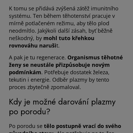
K tomu se přidává zvýšená zátěž imunitního
systému. Ten během těhotenství pracuje v
mírně potlačeném režimu, aby tělo plod
neodmítlo. Jakýkoli další zásah, byť běžně
neškodný, by
mohl tuto křehkou
rovnováhu naruši
t.
A pak je tu regenerace.
Organismus těhotné
ženy se neustále přizpůsobuje novým
podmínkám
. Potřebuje dostatek železa,
tekutin i energie. Odběr plazmy by tento
proces zbytečně zpomaloval.
Kdy je možné darování plazmy
po porodu?
Po porodu se
tělo postupně vrací do svého