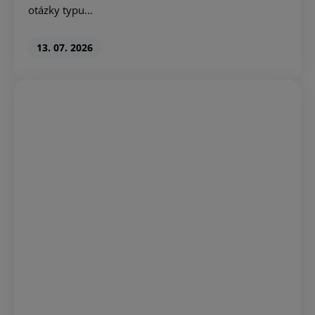
otázky typu…
13. 07. 2026
Darování plazmy v nákupních centrech:
…
„Nemám čas.“ Jeden z nejčastějších důvodů, proč lidé
darování plazmy odkládají. Práce, nákupy, děti,
povinnosti.…
21. 04. 2026