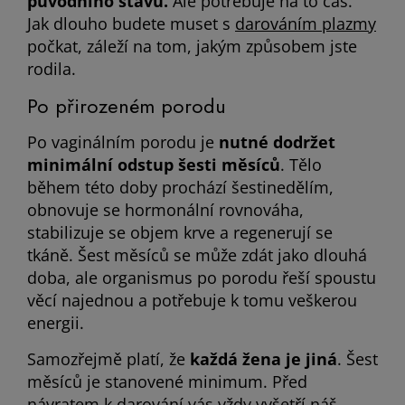
původního stavu.
Ale potřebuje na to čas.
Jak dlouho budete muset s
darováním plazmy
počkat, záleží na tom, jakým způsobem jste
rodila.
Po přirozeném porodu
Po vaginálním porodu je
nutné dodržet
minimální odstup šesti měsíců
. Tělo
během této doby prochází šestinedělím,
obnovuje se hormonální rovnováha,
stabilizuje se objem krve a regenerují se
tkáně. Šest měsíců se může zdát jako dlouhá
doba, ale organismus po porodu řeší spoustu
věcí najednou a potřebuje k tomu veškerou
energii.
Samozřejmě platí, že
každá žena je jiná
. Šest
měsíců je stanovené minimum. Před
návratem k darování vás vždy vyšetří náš