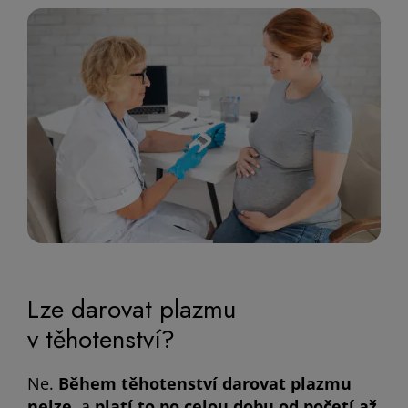
Lze darovat plazmu
v těhotenství?
Ne.
Během těhotenství darovat plazmu
nelze
, a
platí to po celou dobu od početí až