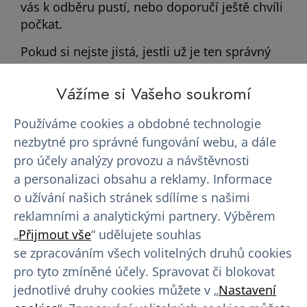
vás k odběru pustí, nebo doporučí ještě chvíli
počkat.
Pokud si nejste jistá, jestli už je ten správný
čas, klidně se
ozvěte do našeho dárcovského
centra
. Náš zdravotnický personál vám poradí
Vážíme si Vašeho soukromí
a případně naplánuje vyšetření, abyste měla
jasno.
Používáme cookies a obdobné technologie
nezbytné pro správné fungování webu, a dále
Přihlásit se k odběru plazmy
pro účely analýzy provozu a návštěvnosti
a personalizaci obsahu a reklamy. Informace
o užívání našich stránek sdílíme s našimi
Registrace nového dárce
reklamními a analytickými partnery. Výběrem
„
Přijmout vše
“ udělujete souhlas
Časté otázky žen po porodu:
se zpracováním všech volitelných druhů cookies
pro tyto zmíněné účely. Spravovat či blokovat
Ovlivní darování plazmy kvalitu
jednotlivé druhy cookies můžete v „
Nastavení
mateřského mléka?