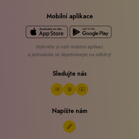
Napište nám
© EUROPLASMA s.r.o.
Zpracování osobních údajů
Nastavení cookies
Ochrana oznamovatelů
Vytvořeno
PragueBest