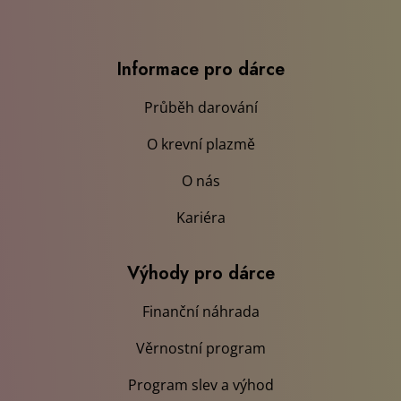
Výhody pro dárce
Finanční náhrada
Věrnostní program
Program slev a výhod
Benefity pro dárce
Rady a tipy
Bezpříspěvkové dárcovství
Doporučený jídelníček
Blog
Recenze