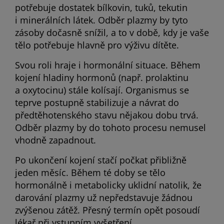
potřebuje dostatek bílkovin, tuků, tekutin
i minerálních látek. Odběr plazmy by tyto
zásoby dočasně snížil, a to v době, kdy je vaše
tělo potřebuje hlavně pro výživu dítěte.
Svou roli hraje i hormonální situace. Během
kojení hladiny hormonů (např. prolaktinu
a oxytocinu) stále kolísají. Organismus se
teprve postupně stabilizuje a návrat do
předtěhotenského stavu nějakou dobu trvá.
Odběr plazmy by do tohoto procesu nemusel
vhodně zapadnout.
Po ukončení kojení stačí počkat přibližně
jeden měsíc. Během té doby se tělo
hormonálně i metabolicky uklidní natolik, že
darování plazmy už nepředstavuje žádnou
zvýšenou zátěž. Přesný termín opět posoudí
lékař při vstupním vyšetření.