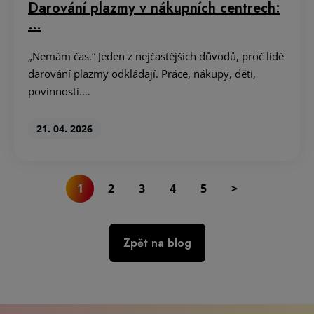
1
2
3
4
5
>
Zpět na blog
Informace pro dárce
Průběh darování
O krevní plazmě
O nás
Kariéra