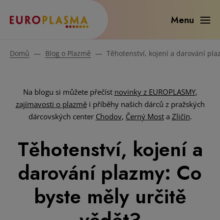
Menu
Domů
—
Blog o Plazmě
—
Těhotenství, kojení a darování pla
Na blogu si můžete přečíst
novinky z EUROPLASMY
,
zajímavosti o plazmě
i příběhy našich dárců z pražských
dárcovských center
Chodov
,
Černý Most
a
Zličín
.
Těhotenství, kojení a
darování plazmy: Co
byste měly určitě