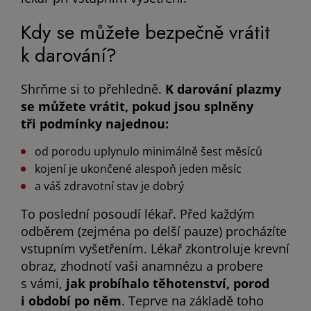
Kdy se můžete bezpečně vrátit
k darování?
Shrňme si to přehledně.
K darování plazmy
se můžete vrátit, pokud jsou splněny
tři podmínky najednou:
od porodu uplynulo minimálně šest měsíců
kojení je ukončené alespoň jeden měsíc
a váš zdravotní stav je dobrý
To poslední posoudí lékař. Před každým
odběrem (zejména po delší pauze) procházíte
vstupním vyšetřením. Lékař zkontroluje krevní
obraz, zhodnotí vaši anamnézu a probere
s vámi,
jak probíhalo těhotenství, porod
i období po něm
. Teprve na základě toho