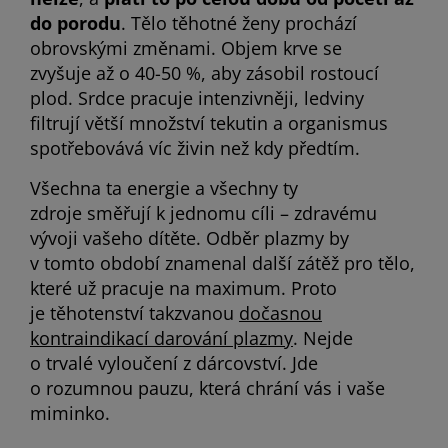
do porodu
. Tělo těhotné ženy prochází
obrovskými změnami. Objem krve se
zvyšuje až o 40-50 %, aby zásobil rostoucí
plod. Srdce pracuje intenzivněji, ledviny
filtrují větší množství tekutin a organismus
spotřebovává víc živin než kdy předtím.
Všechna ta energie a všechny ty
zdroje směřují k jednomu cíli – zdravému
vývoji vašeho dítěte. Odběr plazmy by
v tomto období znamenal další zátěž pro tělo,
které už pracuje na maximum. Proto
je těhotenství takzvanou
dočasnou
kontraindikací darování plazmy
. Nejde
o trvalé vyloučení z dárcovství. Jde
o rozumnou pauzu, která chrání vás i vaše
miminko.