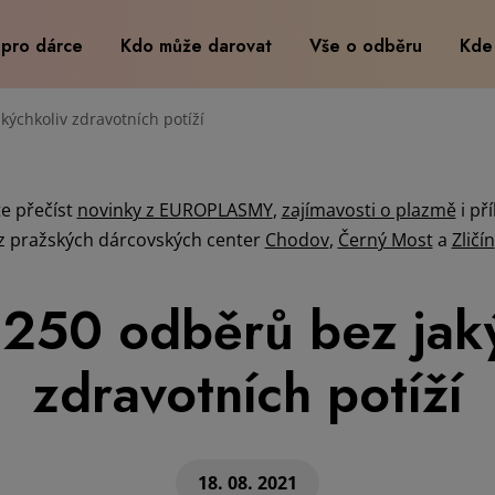
 pro dárce
Kdo může darovat
Vše o odběru
Kde
akýchkoliv zdravotních potíží
e přečíst
novinky z EUROPLASMY
,
zajímavosti o plazmě
i př
z pražských dárcovských center
Chodov
,
Černý Most
a
Zličín
 - 250 odběrů bez jak
zdravotních potíží
18. 08. 2021