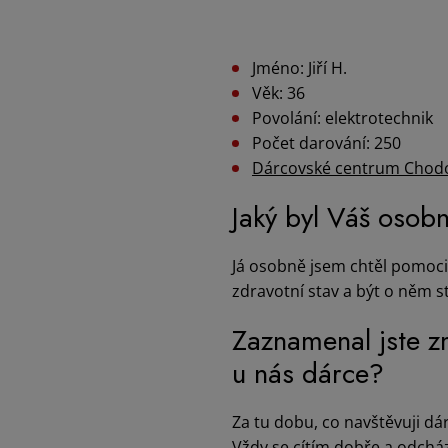
Jméno: Jiří H.
Věk: 36
Povolání: elektrotechnik
Počet darování: 250
Dárcovské centrum Chod
Jaký byl Váš osob
Já osobně jsem chtěl pomoci l
zdravotní stav a být o něm s
Zaznamenal jste z
u nás dárce?
Za tu dobu, co navštěvuji 
Vždy se cítím dobře a odchá