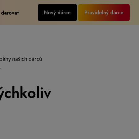
Nový dárce
Pravidelný dárce
 darovat
íběhy našich dárců
.
ýchkoliv