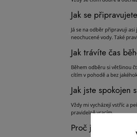
Jak se připravuje
Já se na odběr připravuji asi
neochucené vody. Také pravi
Jak trávíte čas bě
Během odběru si většinou čtu 
cítím v pohodě a bez jakého
Jak jste spokojen 
Vždy mi vycházejí vstříc a p
pravidelně vracím.
Proč jste si vybr