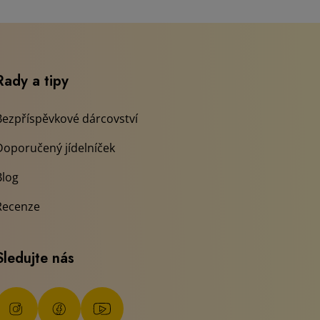
Rady a tipy
Bezpříspěvkové dárcovství
Doporučený jídelníček
Blog
Recenze
Sledujte nás