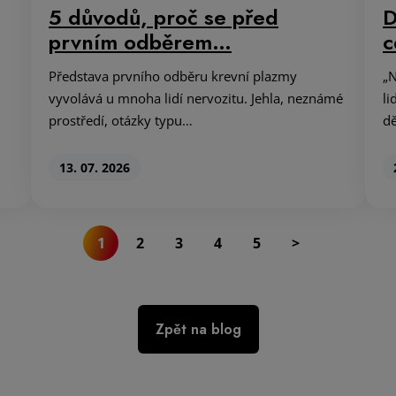
5 důvodů, proč se před
D
prvním odběrem…
c
Představa prvního odběru krevní plazmy
„N
vyvolává u mnoha lidí nervozitu. Jehla, neznámé
li
prostředí, otázky typu…
dě
13. 07. 2026
1
2
3
4
5
>
Zpět na blog