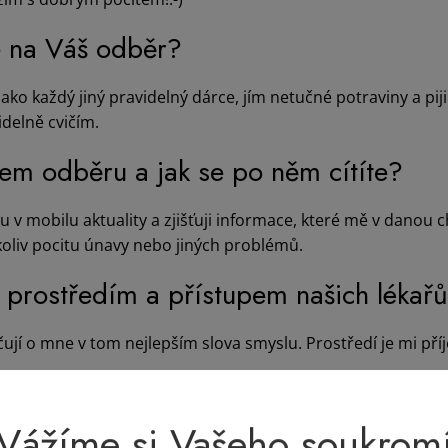
te na Váš odběr?
 jako každý jiný pravidelný dárce, jím netučné potraviny a pi
delně cvičím.
hem odběru a jak se po něm cítíte?
v mobilu aktuality a zjišťuji informace, které mě v danou ch
koliv pocitu únavy nebo jiných problémů.
s prostředím a přístupem našich lékařů
ečují o mne v tom nejlepším slova smyslu. Prostředí je mi př
al zrovna naše dárcovské centrum v Pr
Vážíme si Vašeho soukrom