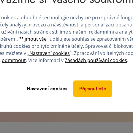
telkyní. Také to bylo z důvodu skvělé dostupnost vzhledem 
ookies a obdobné technologie nezbytné pro správné fung
účely analýzy provozu a návštěvnosti a personalizaci obsahu
naše odběrové centrum svému známém
 užívání našich stránek sdílíme s našimi reklamními a analy
ýběrem „
Přijmout vše
“ udělujete souhlas se zpracováním vš
pár dárců, kteří pravidelně darují plazmu až dodnes. Takže je 
druhů cookies pro tyto zmíněné účely. Spravovat či blokovat
 odběrové centrum mým známým i nadále.
es můžete v „
Nastavení cookies
“. Zpracování volitelných co
é
odmítnout
. Více informací v
Zásadách používání cookies
.
Nastavení cookies
Přijmout vše
lazmu, získat finanční kompenzaci
tů pro dárce?