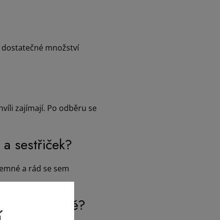
ji dostatečné množství
víli zajímají. Po odběru se
 a sestřiček?
íjemné a rád se sem
aze na Chodově?
í