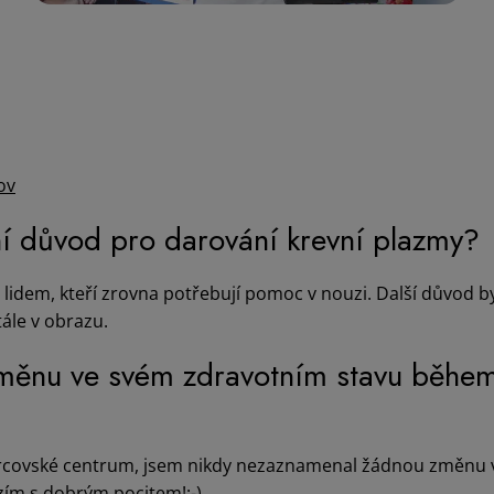
ov
ní důvod pro darování krevní plazmy?
idem, kteří zrovna potřebují pomoc v nouzi. Další důvod by, 
tále v obrazu.
měnu ve svém zdravotním stavu během
dárcovské centrum, jsem nikdy nezaznamenal žádnou změnu 
zím s dobrým pocitem!:-)