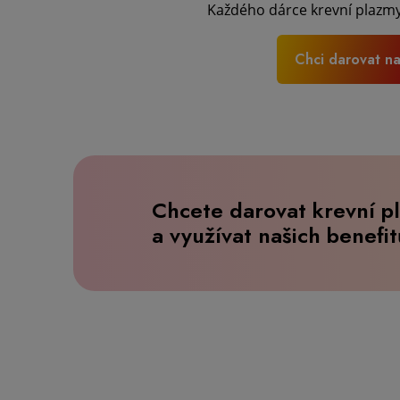
Každého dárce krevní plazmy 
Chci darovat na
Chcete darovat krevní p
a využívat našich benefi