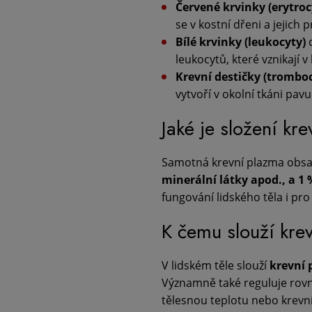
Červené krvinky (erytroc
se v kostní dřeni a jejich 
Bílé krvinky (leukocyty)
c
leukocytů, které vznikají v
Krevní destičky (trombo
vytvoří v okolní tkáni pav
Jaké je složení kr
Samotná krevní plazma obsa
minerální látky apod., a 1 
fungování lidského těla i p
K čemu slouží krev
V lidském těle slouží
krevní
Významně také reguluje rovno
tělesnou teplotu nebo krevní 