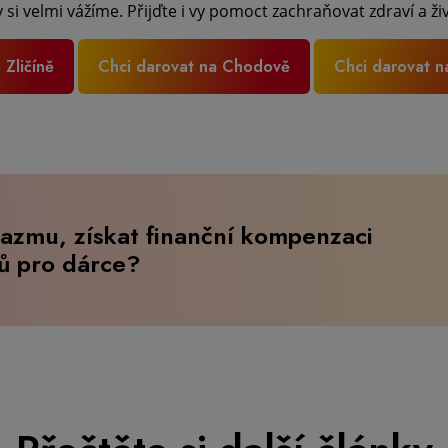
si velmi vážíme. Přijďte i vy pomoct zachraňovat zdraví a ži
 Zličíně
Chci darovat na Chodově
Chci darovat 
lazmu, získat finanční kompenzaci
tů pro dárce?