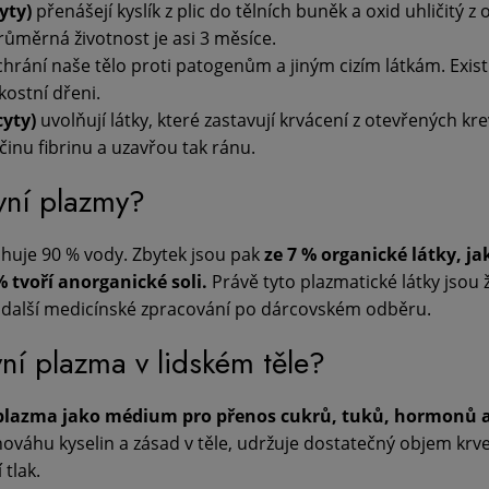
yty)
přenášejí kyslík z plic do tělních buněk a oxid uhličitý z 
průměrná životnost je asi 3 měsíce.
hrání naše tělo proti patogenům a jiným cizím látkám. Exis
 kostní dřeni.
cyty)
uvolňují látky, které zastavují krvácení z otevřených kr
učinu fibrinu a uzavřou tak ránu.
evní plazmy?
huje 90 % vody. Zbytek jsou pak
ze 7 % organické látky, ja
% tvoří anorganické soli.
Právě tyto plazmatické látky jsou 
ro další medicínské zpracování po dárcovském odběru.
ní plazma v lidském těle?
 plazma jako médium pro přenos cukrů, tuků, hormonů 
váhu kyselin a zásad v těle, udržuje dostatečný objem krve
tlak.