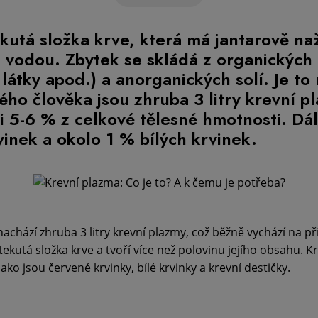
ekutá složka krve, která má jantarově na
 vodou. Zbytek se skládá z organických l
 látky apod.) a anorganických solí. Je to
lého člověka jsou zhruba 3 litry krevní p
i 5-6 % z celkové tělesné hmotnosti. Dál
inek a okolo 1 % bílých krvinek.
achází zhruba 3 litry krevní plazmy, což běžně vychází na při
ekutá složka krve a tvoří více než polovinu jejího obsahu. K
ako jsou červené krvinky, bílé krvinky a krevní destičky.