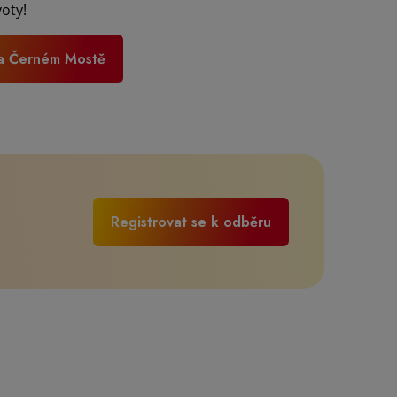
voty!
na Černém Mostě
Registrovat se k odběru