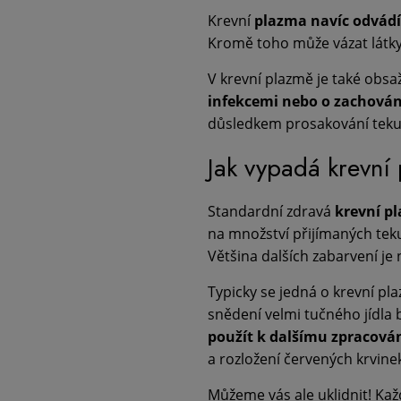
Krevní
plazma navíc odvádí
Kromě toho může vázat látky
V krevní plazmě je také obs
infekcemi nebo o zachová
důsledkem prosakování tekuti
Jak vypadá krevní
Standardní zdravá
krevní p
na množství přijímaných teku
Většina dalších zabarvení je
Typicky se jedná o krevní p
snědení velmi tučného jídla
použít k dalšímu zpracován
a rozložení červených krvin
Můžeme vás ale uklidnit! Ka