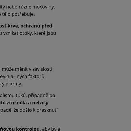
ičitý nebo různé močoviny.
 tělo potřebuje.
vost krve, ochranu před
vznikat otoky, které jsou
 může měnit v závislosti
vin a jiných faktorů.
ty plazmy.
bolismu tuků, případně po
ě ztučnělá a nelze ji
padě, že došlo k prasknutí
pňovou kontrolou
, aby byla