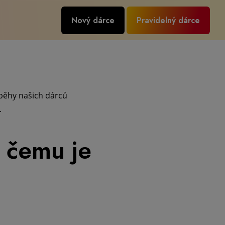
Nový dárce
Pravidelný dárce
íběhy našich dárců
.
k čemu je