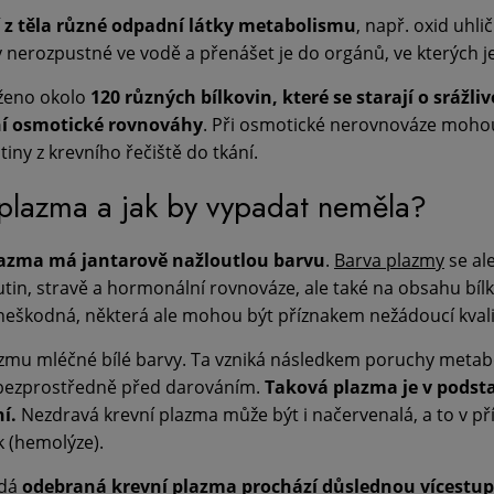
 z těla různé odpadní látky metabolismu
, např. oxid uhl
 nerozpustné ve vodě a přenášet je do orgánů, ve kterých je
aženo okolo
120 různých bílkovin, které se starají o srážli
ní osmotické rovnováhy
. Při osmotické nerovnováze mohou 
ny z krevního řečiště do tkání.
 plazma a jak by vypadat neměla?
lazma má jantarově nažloutlou barvu
.
Barva plazmy
se ale
tin, stravě a hormonální rovnováze, ale také na obsahu bílko
 neškodná, některá ale mohou být příznakem nežádoucí kvali
lazmu mléčné bílé barvy. Ta vzniká následkem poruchy meta
 bezprostředně před darováním.
Taková plazma je v podstat
í.
Nezdravá krevní plazma může být i načervenalá, a to v pří
ek (hemolýze).
ždá
odebraná krevní plazma prochází důslednou vícestu