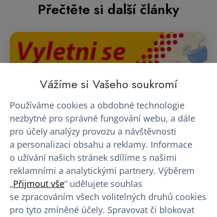
Přečtěte si další články
Vážíme si Vašeho soukromí
Používáme cookies a obdobné technologie
nezbytné pro správné fungování webu, a dále
pro účely analýzy provozu a návštěvnosti
a personalizaci obsahu a reklamy. Informace
o užívání našich stránek sdílíme s našimi
reklamními a analytickými partnery. Výběrem
„
Přijmout vše
“ udělujete souhlas
se zpracováním všech volitelných druhů cookies
AKCE - Vyletni se s EUROPLASMOU
pro tyto zmíněné účely. Spravovat či blokovat