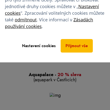
(obchodník s elektronikou)
jednotlivé druhy cookies můžete v „
Nastavení
cookies
“. Zpracování volitelných cookies můžete
také
odmítnout
. Více informací v
Zásadách
používání cookies
.
UGO -
20 % sleva
(salaterie a freshbary)
Nastavení cookies
Přijmout vše
Aquapalace
-
20 % sleva
(aquapark v Čestlicích)