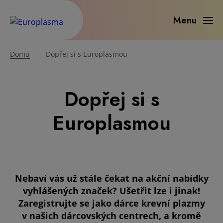
Menu
Domů
—
Dopřej si s Europlasmou
Dopřej si s
Europlasmou
Nebaví vás už stále čekat na akční nabídky
vyhlášených značek? Ušetřit lze i jinak!
Zaregistrujte se jako dárce krevní plazmy
v našich dárcovských centrech, a kromě