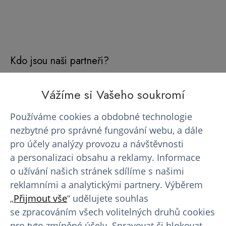
Kdo jsou naši partneři?
Benu -
10 % sleva
Vážíme si Vašeho soukromí
(lékárny)
Používáme cookies a obdobné technologie
nezbytné pro správné fungování webu, a dále
pro účely analýzy provozu a návštěvnosti
a personalizaci obsahu a reklamy. Informace
o užívání našich stránek sdílíme s našimi
reklamními a analytickými partnery. Výběrem
„
Přijmout vše
“ udělujete souhlas
se zpracováním všech volitelných druhů cookies
Niceboy -
20 % sleva
pro tyto zmíněné účely. Spravovat či blokovat