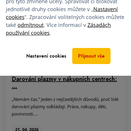
pro tyto zmíněné účely. Spravovat či blokovat
jednotlivé druhy cookies můžete v „
Nastavení
cookies
“. Zpracování volitelných cookies můžete
také
odmítnout
. Více informací v
Zásadách
používání cookies
.
Nastavení cookies
Přijmout vše
Darování plazmy v nákupních centrech:
…
„Nemám čas.“ Jeden z nejčastějších důvodů, proč lidé
darování plazmy odkládají. Práce, nákupy, děti,
povinnosti.…
21. 04. 2026