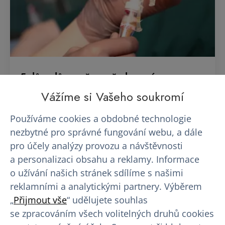
5 důvodů, proč se před prvním
odběrem…
Vážíme si Vašeho soukromí
Představa prvního odběru krevní plazmy vyvolává
Používáme cookies a obdobné technologie
u mnoha lidí nervozitu. Jehla, neznámé prostředí,
nezbytné pro správné fungování webu, a dále
otázky typu…
pro účely analýzy provozu a návštěvnosti
a personalizaci obsahu a reklamy. Informace
13. 07. 2026
o užívání našich stránek sdílíme s našimi
reklamními a analytickými partnery. Výběrem
„
Přijmout vše
“ udělujete souhlas
se zpracováním všech volitelných druhů cookies