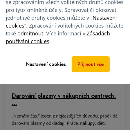
se zpracováním všech volitelných druhů cookies
pro tyto zmíněné účely. Spravovat či blokovat
jednotlivé druhy cookies můžete v „
Nastavení
cookies
“. Zpracování volitelných cookies můžete
také
odmítnout
. Více informací v
Zásadách
používání cookies
.
Nastavení cookies
Přijmout vše
Darování plazmy v nákupních centrech:
…
„Nemám čas.“ Jeden z nejčastějších důvodů, proč lidé
darování plazmy odkládají. Práce, nákupy, děti,