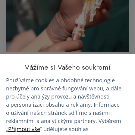
5 důvodů, proč se před prvním
Vážíme si Vašeho soukromí
odběrem…
Používáme cookies a obdobné technologie
Představa prvního odběru krevní plazmy vyvolává
nezbytné pro správné fungování webu, a dále
u mnoha lidí nervozitu. Jehla, neznámé prostředí,
pro účely analýzy provozu a návštěvnosti
otázky typu…
a personalizaci obsahu a reklamy. Informace
o užívání našich stránek sdílíme s našimi
13. 07. 2026
reklamními a analytickými partnery. Výběrem
„
Přijmout vše
“ udělujete souhlas