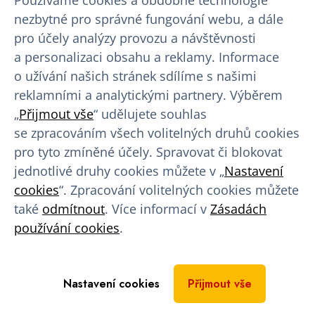
Používáme cookies a obdobné technologie
nezbytné pro správné fungování webu, a dále
pro účely analýzy provozu a návštěvnosti
BENU –
10% sleva
a personalizaci obsahu a reklamy. Informace
o užívání našich stránek sdílíme s našimi
reklamními a analytickými partnery. Výběrem
„
Přijmout vše
“ udělujete souhlas
se zpracováním všech volitelných druhů cookies
pro tyto zmíněné účely. Spravovat či blokovat
jednotlivé druhy cookies můžete v „
Nastavení
cookies
“. Zpracování volitelných cookies můžete
také
odmítnout
. Více informací v
Zásadách
používání cookies
.
Nastavení cookies
Přijmout vše
Aquapalace Praha –
20% sleva