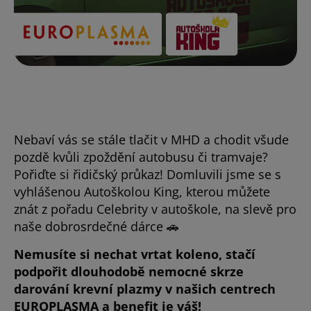
Nebaví vás se stále tlačit v MHD a chodit všude
pozdě kvůli zpoždění autobusu či tramvaje?
Pořiďte si řidičský průkaz! Domluvili jsme se s
vyhlášenou Autoškolou King, kterou můžete
znát z pořadu Celebrity v autoškole, na slevě pro
naše dobrosrdečné dárce 🚗
Nemusíte si nechat vrtat koleno, stačí
podpořit dlouhodobě nemocné skrze
darování krevní plazmy v našich centrech
EUROPLASMA a benefit je váš!