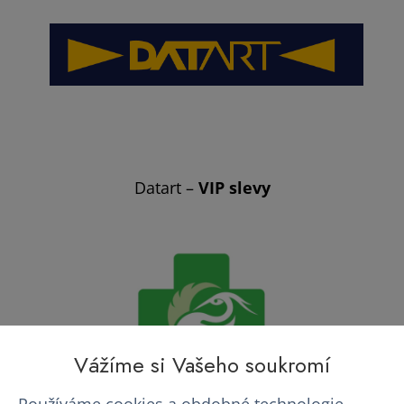
Datart –
VIP slevy
Vážíme si Vašeho soukromí