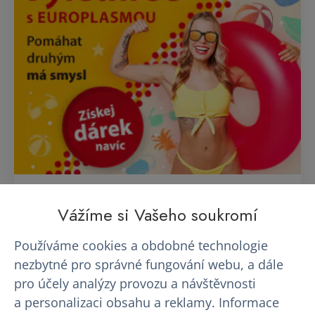
AKCE - Vyletni se s EUROPLASMOU
Vážíme si Vašeho soukromí
Používáme cookies a obdobné technologie
Vyrazte za svými letními zážitky s dobrým pocitem
nezbytné pro správné fungování webu, a dále
a navíc i novými slunečními brýlemi!
pro účely analýzy provozu a návštěvnosti
a personalizaci obsahu a reklamy. Informace
17. 07. 2026