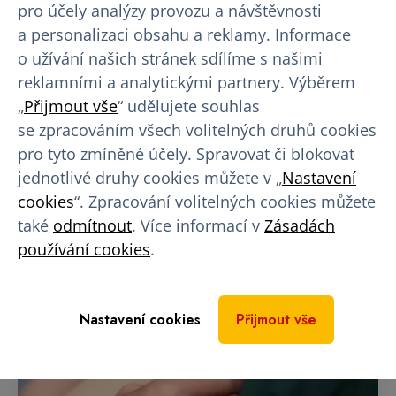
pro účely analýzy provozu a návštěvnosti
Vyrazte za svými letními zážitky s dobrým pocitem
a personalizaci obsahu a reklamy. Informace
a navíc i novými slunečními brýlemi!
o užívání našich stránek sdílíme s našimi
reklamními a analytickými partnery. Výběrem
17. 07. 2026
„
Přijmout vše
“ udělujete souhlas
se zpracováním všech volitelných druhů cookies
pro tyto zmíněné účely. Spravovat či blokovat
jednotlivé druhy cookies můžete v „
Nastavení
cookies
“. Zpracování volitelných cookies můžete
také
odmítnout
. Více informací v
Zásadách
používání cookies
.
Nastavení cookies
Přijmout vše