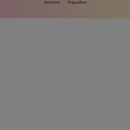
Vytvořeno
PragueBest