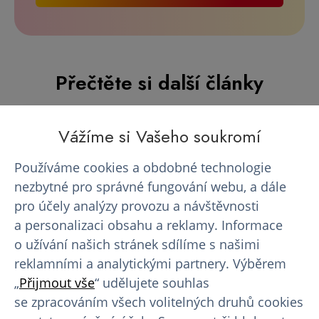
Přečtěte si další články
Vážíme si Vašeho soukromí
AKCE - Vyletni se s EUROPLASMOU
Používáme cookies a obdobné technologie
nezbytné pro správné fungování webu, a dále
pro účely analýzy provozu a návštěvnosti
Vyrazte za svými letními zážitky s dobrým pocitem
a personalizaci obsahu a reklamy. Informace
a navíc i novými slunečními brýlemi!
o užívání našich stránek sdílíme s našimi
reklamními a analytickými partnery. Výběrem
17. 07. 2026
„
Přijmout vše
“ udělujete souhlas
se zpracováním všech volitelných druhů cookies