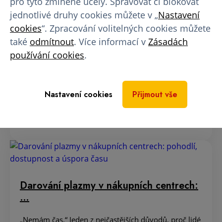
pro tyto zmíněné účely. Spravovat či blokovat
jednotlivé druhy cookies můžete v „
Nastavení
cookies
“. Zpracování volitelných cookies můžete
5 důvodů, proč se před prvním
také
odmítnout
. Více informací v
Zásadách
odběrem…
používání cookies
.
Představa prvního odběru krevní plazmy vyvolává
u mnoha lidí nervozitu. Jehla, neznámé prostředí,
otázky typu…
Nastavení cookies
Přijmout vše
13. 07. 2026
Darování plazmy v nákupních centrech:
…
„Nemám čas.“ Jeden z nejčastějších důvodů, proč lidé