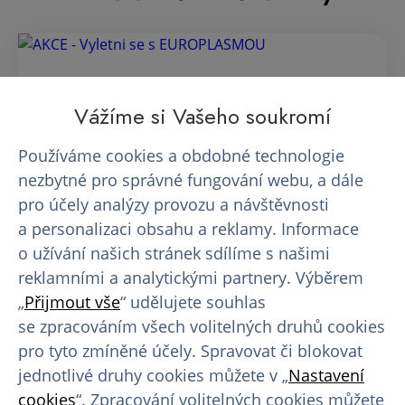
AKCE - Vyletni se s EUROPLASMOU
Vážíme si Vašeho soukromí
Používáme cookies a obdobné technologie
Vyrazte za svými letními zážitky s dobrým pocitem
a navíc i novými slunečními brýlemi!
nezbytné pro správné fungování webu, a dále
pro účely analýzy provozu a návštěvnosti
17. 07. 2026
a personalizaci obsahu a reklamy. Informace
o užívání našich stránek sdílíme s našimi
reklamními a analytickými partnery. Výběrem
„
Přijmout vše
“ udělujete souhlas
se zpracováním všech volitelných druhů cookies
5 důvodů, proč se před prvním
pro tyto zmíněné účely. Spravovat či blokovat
odběrem…
jednotlivé druhy cookies můžete v „
Nastavení
cookies
“. Zpracování volitelných cookies můžete