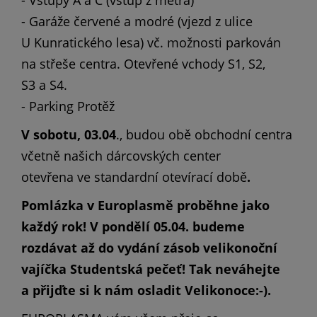
- Vstupy A a C (vstup z metra)
- Garáže červené a modré (vjezd z ulice
U Kunratického lesa) vč. možnosti parkován
na střeše centra. Otevřené vchody S1, S2,
S3 a S4.
- Parking Protěž
V sobotu, 03.04
., budou obě obchodní centra
včetně našich dárcovských center
otevřena ve standardní otevírací době
.
Pomlázka v Europlasmě proběhne jako
každý rok!
V pondělí 05.04. budeme
rozdávat až do vydání zásob velikonoční
vajíčka Studentská pečeť! Tak neváhejte
a přijďte si k nám osladit Velikonoce:-).